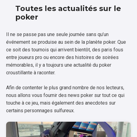
Toutes les actualités sur le
poker
Il ne se passe pas une seule journée sans qu’un
événement se produise au sein de la planète poker. Que
ce soit des tournois qui arrivent bientôt, des paris fous
entre joueurs pro ou encore des histoires de soirées
mémorables, il y a toujours une actualité du poker
croustillante à raconter.
Afin de contenter le plus grand nombre de nos lecteurs,
nous allons vous fournir des news poker sur tout ce qui
touche à ce jeu, mais également des anecdotes sur
certains personnages sulfureux.