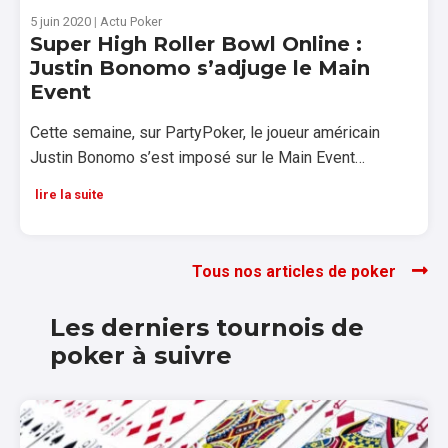
5 juin 2020
|
Actu Poker
Super High Roller Bowl Online :
Justin Bonomo s’adjuge le Main
Event
Cette semaine, sur PartyPoker, le joueur américain
Justin Bonomo s’est imposé sur le Main Event…
lire la suite
Tous nos articles de poker
Les derniers tournois de
poker à suivre