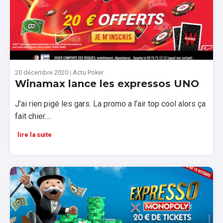
20 décembre 2020
|
Actu Poker
Winamax lance les expressos UNO
J’ai rien pigé les gars. La promo a l’air top cool alors ça
fait chier….
lire la suite