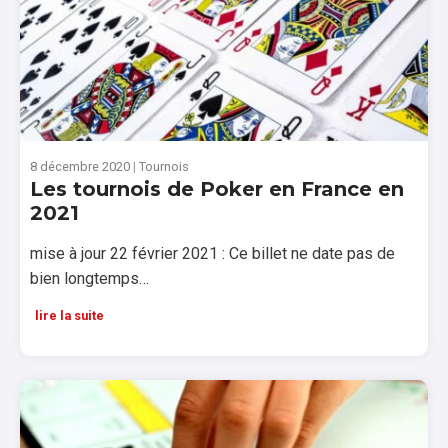
8 décembre 2020
|
Tournois
Les tournois de Poker en France en
2021
mise à jour 22 février 2021 : Ce billet ne date pas de
bien longtemps…
lire la suite