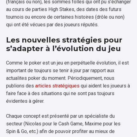
(français ou non), les sommes folles qui ont pu s’échanger
au cours de parties High Stakes, des dates des futurs
tournois ou encore de certaines histoires (drôle ou non)
qui ont été vécues par des joueurs réputés.
Les nouvelles stratégies pour
s’adapter à l’évolution du jeu
Comme le poker est un jeu en perpétuelle évolution, il est
important de toujours se tenir à jour par rapport aux
actualites poker du moment. Périodiquement, nous
publions des
articles stratégiques
qui aident les joueurs à
faire face à des situations qui ne sont pas toujours
évidentes à gérer.
Chaque concept est présenté par un spécialiste du
secteur (Nicolas pour le Cash Game, Maxime pour les
Spin & Go, etc.) afin de pouvoir profiter au mieux de