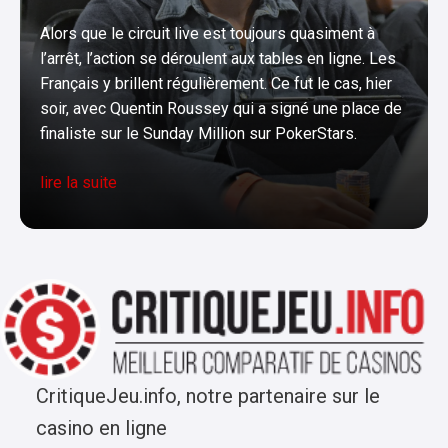
Alors que le circuit live est toujours quasiment à
l’arrêt, l’action se déroulent aux tables en ligne. Les
Français y brillent régulièrement. Ce fut le cas, hier
soir, avec Quentin Roussey qui a signé une place de
finaliste sur le Sunday Million sur PokerStars.
lire la suite
CritiqueJeu.info, notre partenaire sur le
casino en ligne