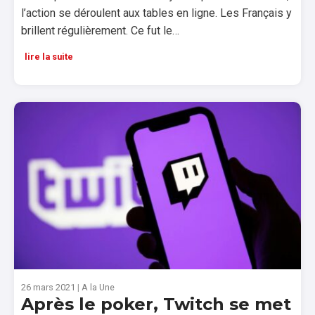
l’action se déroulent aux tables en ligne. Les Français y
brillent régulièrement. Ce fut le…
lire la suite
26 mars 2021
|
A la Une
Après le poker, Twitch se met