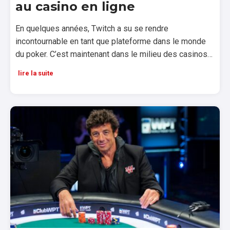
au casino en ligne
En quelques années, Twitch a su se rendre
incontournable en tant que plateforme dans le monde
du poker. C’est maintenant dans le milieu des casinos…
lire la suite