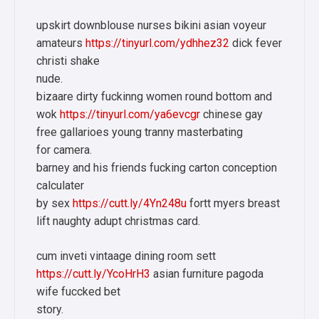
upskirt downblouse nurses bikini asian voyeur
amateurs
https://tinyurl.com/ydhhez32
dick fever
christi shake
nude.
bizaare dirty fuckinng women round bottom and
wok
https://tinyurl.com/ya6evcgr
chinese gay
free gallarioes young tranny masterbating
for camera.
barney and his friends fucking carton conception
calculater
by sex
https://cutt.ly/4Yn248u
fortt myers breast
lift naughty adupt christmas card.
cum inveti vintaage dining room sett
https://cutt.ly/YcoHrH3
asian furniture pagoda
wife fuccked bet
story.