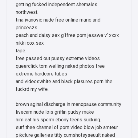
getting fucked independent shemales
northwest.
tina ivanovic nude free online mario and
princeszs
peach and daisy sex g1free porn jesswe v’ xxxx
nikki cox sex
tape.
free passed out pussy extreme videos
queerclick tom welling naked photos free
extreme hardcore tubes
and videoswhite and black plasures porn hhe
fuckrd my wife.
brown aginal discharge in menopause community
livecam nude lois griffin pudsy make
him eat his sperm ebony teens sucking.
surf thee channel of porn video blow job amteur
pikcture galleries titty cumshotsyseuult naked