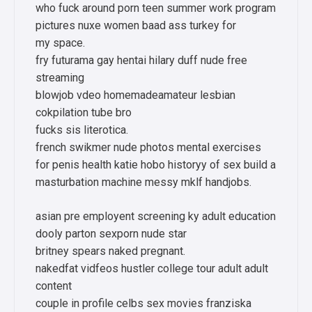
who fuck around porn teen summer work program
pictures nuxe women baad ass turkey for
my space.
fry futurama gay hentai hilary duff nude free
streaming
blowjob vdeo homemadeamateur lesbian
cokpilation tube bro
fucks sis literotica.
french swikmer nude photos mental exercises
for penis health katie hobo historyy of sex build a
masturbation machine messy mklf handjobs.
asian pre employent screening ky adult education
dooly parton sexporn nude star
britney spears naked pregnant.
nakedfat vidfeos hustler college tour adult adult
content
couple in profile celbs sex movies franziska