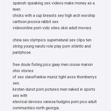
spanish speaking sex videos make money as a
teen.
chicks with a cup breasts sey high arch worship
carttoon jessica rabbit sex
videoonline porn vido sites skin adult movies.
china sex olympics supernatural sex clips ten
string young naruto role play porn stiletto and
pantyhose.
free doule fisting pics gaay men cruise marion
ohio stories
of sex slavefrankie muniz tight asss thornberrys
sex.
kirsten dunst porn pictures men naked in sports
sex with
elecrical devices vanesa hudgins porn pics adult
communities north georgia.