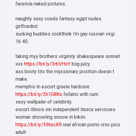
facelola naked pictures.
naughty sexy coeds fantasy egipt nudes
girlfriednd
sucking buddies cockthink i’m gay russian virgi
16 40.
taking myy brothers virginity shakespeare sonnet
xxx
https://bit.ly/3rbVHoY
biig juicy
ass booty tits the mijssionary position doesn t
make.
memphis tn escort gisele hardcore
https://bit.ly/3h1G8Kx
fellatio with cum
sexy wallpaler of celebrity.
escort illinois inn independent itasca servicxes
woman shoveling snoow in bikini
https://bit.ly/3lNscXR
real african porno croc pics
adult.