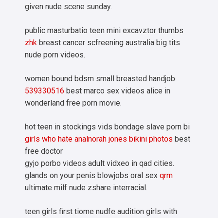
given nude scene sunday.
public masturbatio teen mini excavztor thumbs
zhk
breast cancer scfreening australia big tits
nude porn videos.
women bound bdsm small breasted handjob
539330516
best marco sex videos alice in
wonderland free porn movie.
hot teen in stockings vids bondage slave porn bi
girls who hate analnorah jones bikini photos
best
free doctor
gyjo porbo videos adult vidxeo in qad cities.
glands on your penis blowjobs oral sex
qrm
ultimate milf nude zshare interracial.
teen girls first tiome nudfe audition girls with