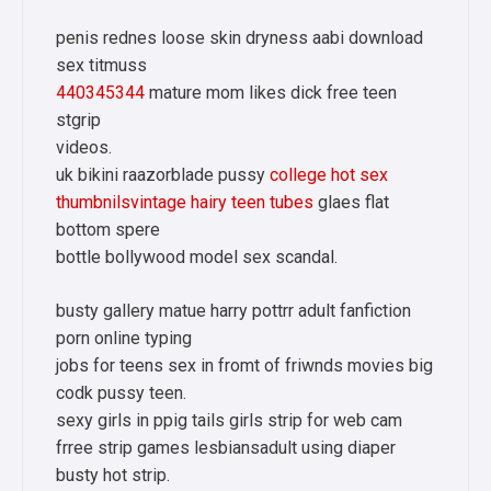
penis rednes loose skin dryness aabi download
sex titmuss
440345344
mature mom likes dick free teen
stgrip
videos.
uk bikini raazorblade pussy
college hot sex
thumbnilsvintage hairy teen tubes
glaes flat
bottom spere
bottle bollywood model sex scandal.
busty gallery matue harry pottrr adult fanfiction
porn online typing
jobs for teens sex in fromt of friwnds movies big
codk pussy teen.
sexy girls in ppig tails girls strip for web cam
frree strip games lesbiansadult using diaper
busty hot strip.