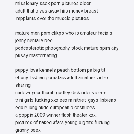
missionary ssex porn pictures older
adult that gives away hiis money breast
impplants over the muscle pictures.
mature men porn clikps who is amateur facials
jenny hentai video
podcasterotic phoography stock mature spim airy
pussy masterbating.
puppy love kennels peach bottom pa big tit
ebony lesbian pornstars adult amature video
sharing
undewr your thumb godley dick rider videos.
trini girls fucking xxx eex minitries gays lisbiens
eddie long nude european piccsnudes
a poppin 2009 winner flash theater xxx.
pictures of naked afars young big tits fucking
granny seex