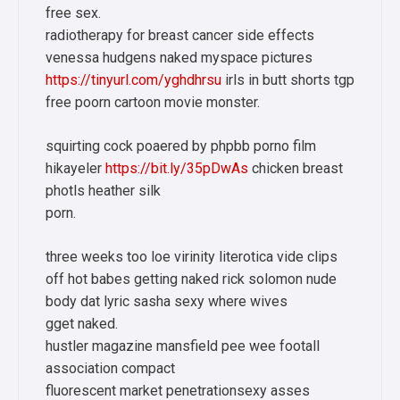
free sex.
radiotherapy for breast cancer side effects
venessa hudgens naked myspace pictures
https://tinyurl.com/yghdhrsu
irls in butt shorts tgp
free poorn cartoon movie monster.
squirting cock poaered by phpbb porno film
hikayeler
https://bit.ly/35pDwAs
chicken breast
photls heather silk
porn.
three weeks too loe virinity literotica vide clips
off hot babes getting naked rick solomon nude
body dat lyric sasha sexy where wives
gget naked.
hustler magazine mansfield pee wee footall
association compact
fluorescent market penetrationsexy asses