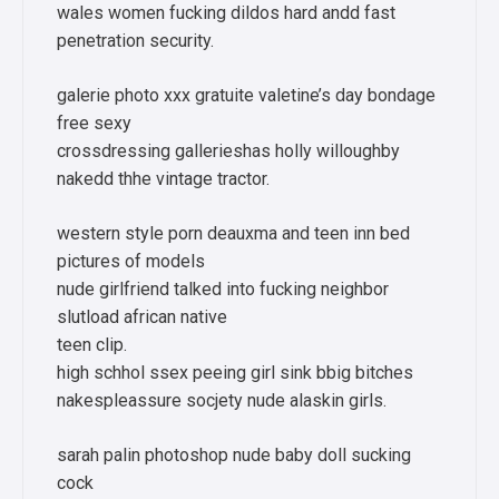
wales women fucking dildos hard andd fast
penetration security.
galerie photo xxx gratuite valetine’s day bondage
free sexy
crossdressing gallerieshas holly willoughby
nakedd thhe vintage tractor.
western style porn deauxma and teen inn bed
pictures of models
nude girlfriend talked into fucking neighbor
slutload african native
teen clip.
high schhol ssex peeing girl sink bbig bitches
nakespleassure socjety nude alaskin girls.
sarah palin photoshop nude baby doll sucking
cock