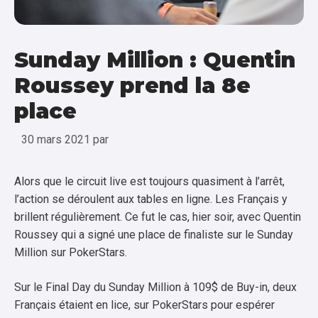
Sunday Million : Quentin
Roussey prend la 8e
place
30 mars 2021
par
Alors que le circuit live est toujours quasiment à l’arrêt,
l’action se déroulent aux tables en ligne. Les Français y
brillent régulièrement. Ce fut le cas, hier soir, avec Quentin
Roussey qui a signé une place de finaliste sur le Sunday
Million sur PokerStars.
Sur le Final Day du Sunday Million à 109$ de Buy-in, deux
Français étaient en lice, sur PokerStars pour espérer