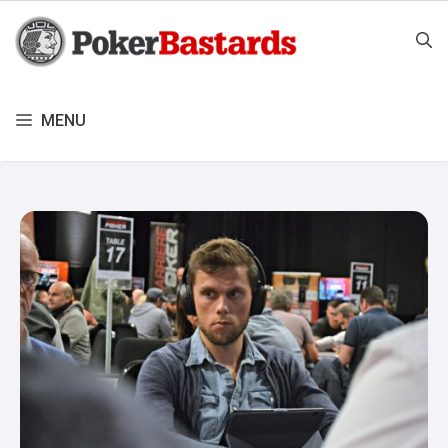
Aller
au
contenu
MENU