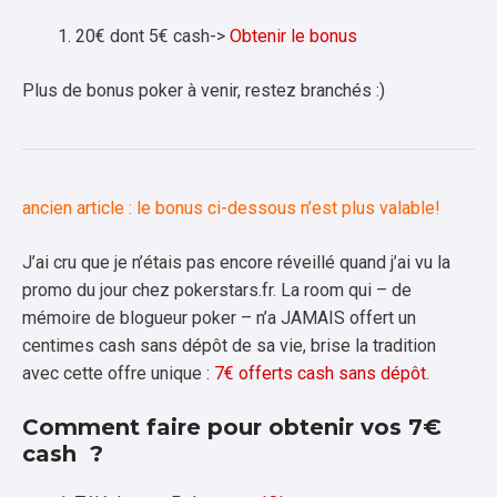
20€ dont 5€ cash->
Obtenir le bonus
Plus de bonus poker à venir, restez branchés :)
ancien article : le bonus ci-dessous n’est plus valable!
J’ai cru que je n’étais pas encore réveillé quand j’ai vu la
promo du jour chez pokerstars.fr. La room qui – de
mémoire de blogueur poker – n’a JAMAIS offert un
centimes cash sans dépôt de sa vie, brise la tradition
avec cette offre unique :
7€ offerts cash sans dépôt
.
Comment faire pour obtenir vos 7€
cash ?