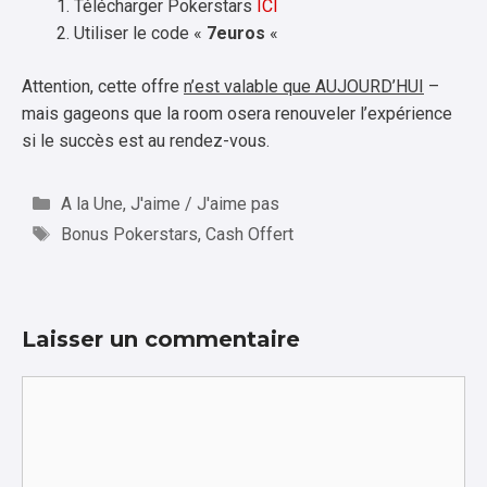
Télécharger Pokerstars
ICI
Utiliser le code «
7euros
«
Attention, cette offre
n’est valable que AUJOURD’HUI
–
mais gageons que la room osera renouveler l’expérience
si le succès est au rendez-vous.
Catégories
A la Une
,
J'aime / J'aime pas
Étiquettes
Bonus Pokerstars
,
Cash Offert
Laisser un commentaire
Commentaire