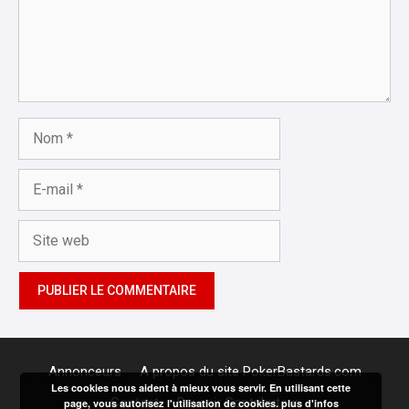
Nom
E-
mail
Site
web
Annonceurs
A propos du site PokerBastards.com
Les cookies nous aident à mieux vous servir. En utilisant cette
Contact
Devenir Contributeur
page, vous autorisez l'utilisation de cookies.
plus d'infos