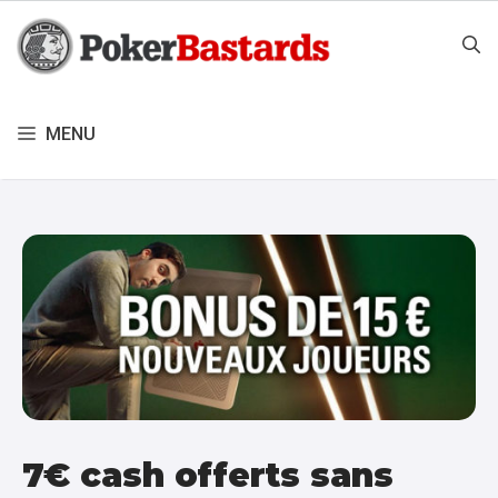
Aller
au
contenu
MENU
7€ cash offerts sans