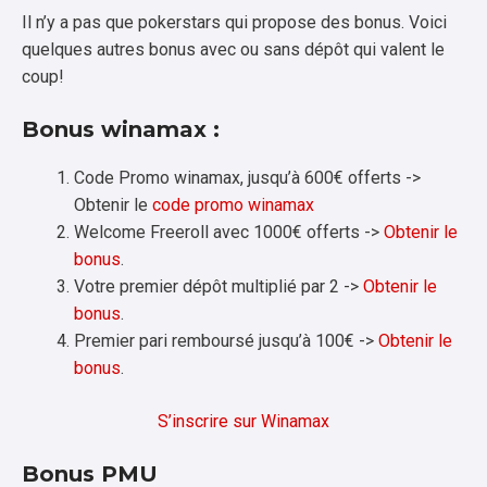
Il n’y a pas que pokerstars qui propose des bonus. Voici
quelques autres bonus avec ou sans dépôt qui valent le
coup!
Bonus winamax :
Code Promo winamax, jusqu’à 600€ offerts ->
Obtenir le
code promo winamax
Welcome Freeroll avec 1000€ offerts ->
Obtenir le
bonus
.
Votre premier dépôt multiplié par 2 ->
Obtenir le
bonus
.
Premier pari remboursé jusqu’à 100€ ->
Obtenir le
bonus
.
S’inscrire sur Winamax
Bonus PMU