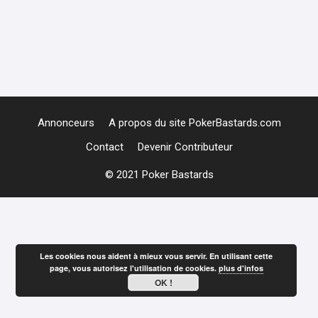
Catégories
Analyse de main
Étiquettes
AA
,
cash game live
,
Chatte
,
Fish
Annonceurs
A propos du site PokerBastards.com
Contact
Devenir Contributeur
© 2021 Poker Bastards
Les cookies nous aident à mieux vous servir. En utilisant cette
page, vous autorisez l'utilisation de cookies.
plus d'infos
OK !