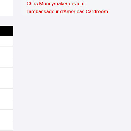
Chris Moneymaker devient
l’ambassadeur d’Americas Cardroom