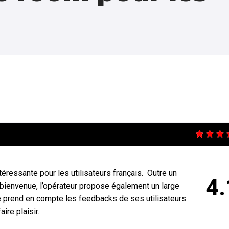
éressante pour les utilisateurs français. Outre un
4.
bienvenue, l’opérateur propose également un large
nte prend en compte les feedbacks de ses utilisateurs
ire plaisir.