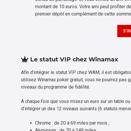
montant de 10 euros. Votre ami peut profiter 
premier dépôt en complément de cette somme
S’I
Le statut VIP chez Winamax
Afin d’intégrer le statut VIP chez WAM, il est obligatoi
utilisez Winamax poker gratuit, vous ne pourrez pas 
niveaux du programme de fidélité.
A chaque fois que vous misez un euro sur un table ou 
d’intégrer un des 12 niveaux suivants (6 statuts mensu
Chrome : de 20 à 69 miles par mois ;
Aluminium : de 70 à 249 miles ;