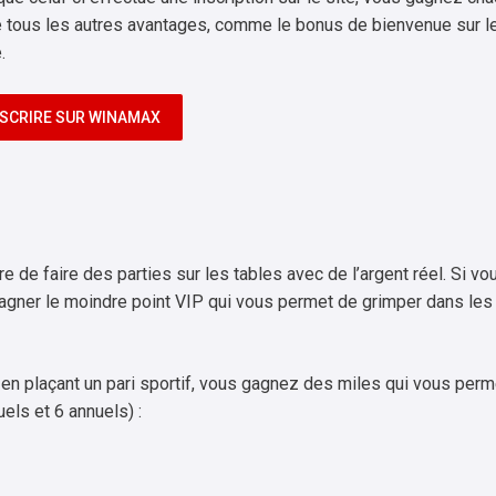
de tous les autres avantages, comme le bonus de bienvenue sur l
.
NSCRIRE SUR WINAMAX
re de faire des parties sur les tables avec de l’argent réel. Si vo
gagner le moindre point VIP qui vous permet de grimper dans les
en plaçant un pari sportif, vous gagnez des miles qui vous perm
els et 6 annuels) :