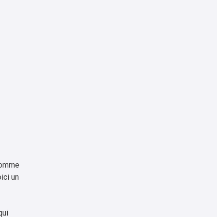
 comme
ici un
qui