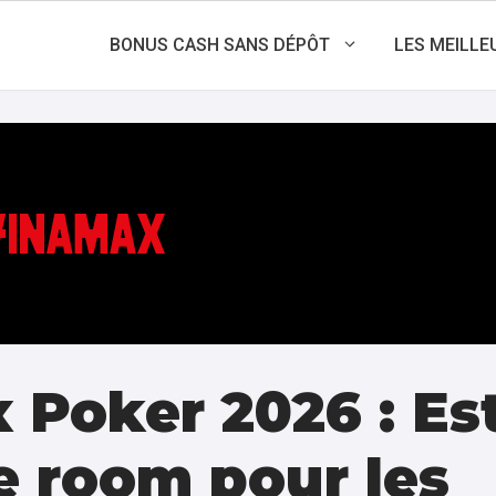
BONUS CASH SANS DÉPÔT
LES MEILLE
Poker 2026 : Est
re room pour les