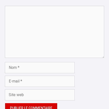
Commentaire
Nom
E-
mail
Site
web