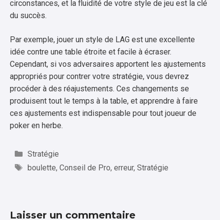
circonstances, et la fluidité de votre style de jeu est la clé
du succès.
Par exemple, jouer un style de LAG est une excellente
idée contre une table étroite et facile à écraser.
Cependant, si vos adversaires apportent les ajustements
appropriés pour contrer votre stratégie, vous devrez
procéder à des réajustements. Ces changements se
produisent tout le temps à la table, et apprendre à faire
ces ajustements est indispensable pour tout joueur de
poker en herbe.
Catégories
Stratégie
Étiquettes
boulette
,
Conseil de Pro
,
erreur
,
Stratégie
Laisser un commentaire