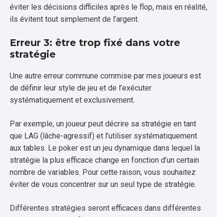
éviter les décisions difficiles après le flop, mais en réalité,
ils évitent tout simplement de l’argent.
Erreur 3: être trop fixé dans votre
stratégie
Une autre erreur commune commise par mes joueurs est
de définir leur style de jeu et de l’exécuter
systématiquement et exclusivement.
Par exemple, un joueur peut décrire sa stratégie en tant
que LAG (lâche-agressif) et l’utiliser systématiquement
aux tables. Le poker est un jeu dynamique dans lequel la
stratégie la plus efficace change en fonction d’un certain
nombre de variables. Pour cette raison, vous souhaitez
éviter de vous concentrer sur un seul type de stratégie.
Différentes stratégies seront efficaces dans différentes