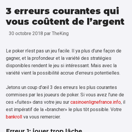
3 erreurs courantes qui
vous coûtent de l’argent
30 octobre 2018
par
TheKing
Le poker n’est pas un jeu facile. Il ya plus d’une façon de
gagner, et la profondeur et la variété des stratégies
disponibles rendent le jeu si intéressant. Mais avec la
variété vient la possibilité accrue d’erreurs potentielles.
Jetons un coup d’œil 3 ​​des erreurs les plus courantes
commises par les joueurs de poker. Si vous avez l’une de
ces «fuites» dans votre jeu sur
casinoenlignefrance.info
, il
est impératif de la «brancher» le plus tôt possible. Votre
bankroll
va vous remercier.
Erreur 1: jouer trop lâche