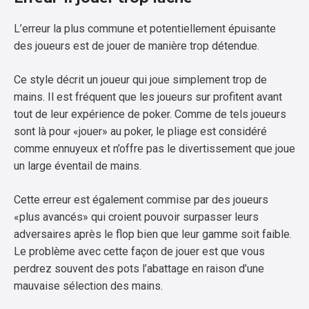
L’erreur la plus commune et potentiellement épuisante
des joueurs est de jouer de manière trop détendue.
Ce style décrit un joueur qui joue simplement trop de
mains. Il est fréquent que les joueurs sur profitent avant
tout de leur expérience de poker. Comme de tels joueurs
sont là pour «jouer» au poker, le pliage est considéré
comme ennuyeux et n’offre pas le divertissement que joue
un large éventail de mains.
Cette erreur est également commise par des joueurs
«plus avancés» qui croient pouvoir surpasser leurs
adversaires après le flop bien que leur gamme soit faible.
Le problème avec cette façon de jouer est que vous
perdrez souvent des pots l’abattage en raison d’une
mauvaise sélection des mains.