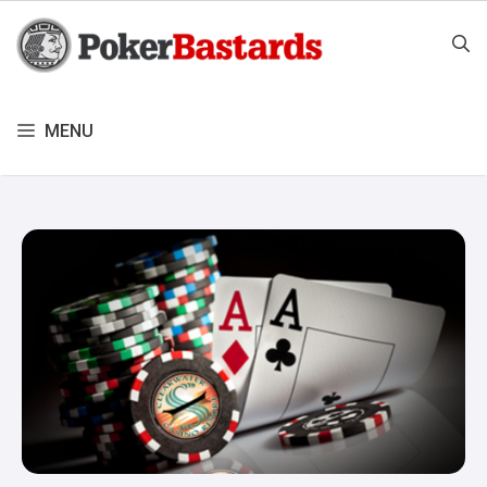
Aller
au
contenu
MENU