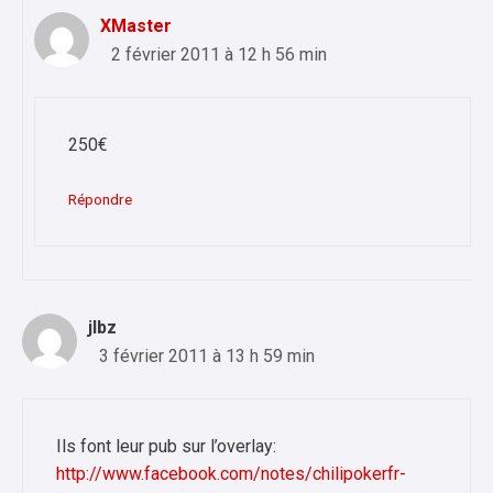
XMaster
2 février 2011 à 12 h 56 min
250€
Répondre
jlbz
3 février 2011 à 13 h 59 min
Ils font leur pub sur l’overlay:
http://www.facebook.com/notes/chilipokerfr-