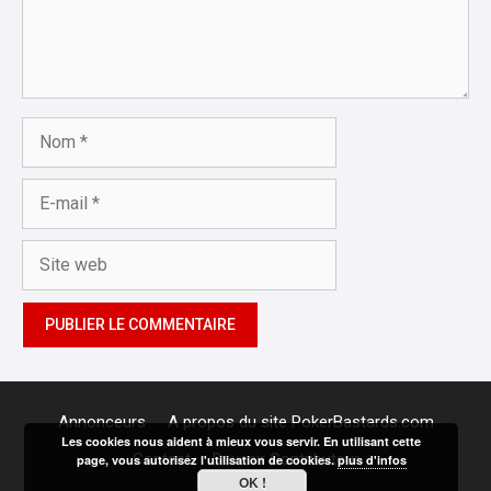
Nom
E-
mail
Site
web
Annonceurs
A propos du site PokerBastards.com
Les cookies nous aident à mieux vous servir. En utilisant cette
Contact
Devenir Contributeur
page, vous autorisez l'utilisation de cookies.
plus d'infos
OK !