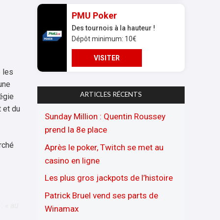
PMU Poker
Des tournois à la hauteur !
Dépôt minimum: 10€
VISITER
 les
’une
ARTICLES RÉCENTS
tégie
 et du
Sunday Million : Quentin Roussey
prend la 8e place
arché
Après le poker, Twitch se met au
casino en ligne
Les plus gros jackpots de l’histoire
Patrick Bruel vend ses parts de
 :
« au
Winamax