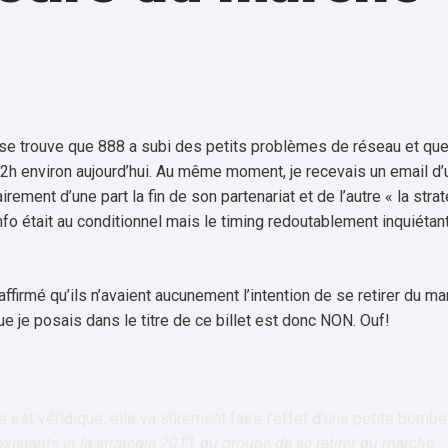
s se trouve que 888 a subi des petits problèmes de réseau et que
 12h environ aujourd’hui. Au même moment, je recevais un email d
ement d’une part la fin de son partenariat et de l’autre « la stra
nfo était au conditionnel mais le timing redoutablement inquiétant
firmé qu’ils n’avaient aucunement l’intention de se retirer du m
ue je posais dans le titre de ce billet est donc NON. Ouf!
 est véridique, elle va sûrement faire l’effet d’une petite bombe
xistants et la stratégie 2011 du groupe de se retirer du marché