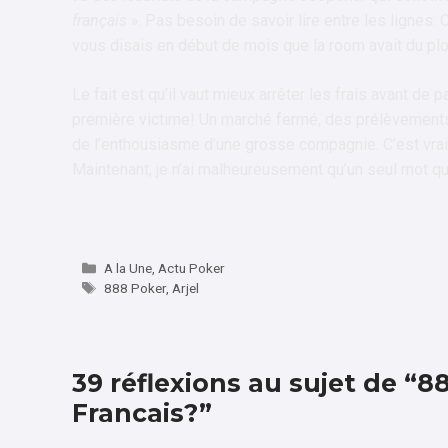
français »
. Pas besoin de savoir lire entre les lignes: 
vous disais en début de mois que la room avait du plom
Le fait est qu’il vaut mieux arrêter les frais avant de
première victime! Un marché fermé, des prélèvements e
de l’enthousiasme d’une grosse compagnie. C’est vra
Maintenant, je n’ai malheureusement qu’un seul mot qu
Catégories
A la Une
,
Actu Poker
Étiquettes
888 Poker
,
Arjel
39 réflexions au sujet de “
Francais?”