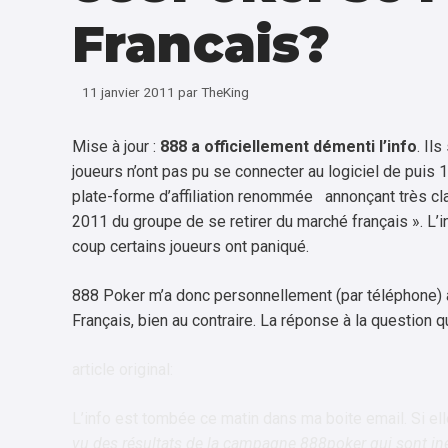
Francais?
11 janvier 2011
par
TheKing
Mise à jour :
888 a officiellement démenti l’info
. Il
joueurs n’ont pas pu se connecter au logiciel de puis
plate-forme d’affiliation renommée annonçant très clair
2011 du groupe de se retirer du marché français ». L’i
coup certains joueurs ont paniqué.
888 Poker m’a donc personnellement (par téléphone) af
Français, bien au contraire. La réponse à la question q
article original:
L’info est tombée ce matin dans ma boite email. Si elle
vu des résultats de la campagne 888poker qui sont ine