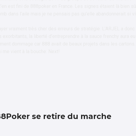
C’en est fini de 888poker en France. Les signes étaient là bien sû
b dans l’aile mais je ne pensais pas qu’elle abandonnerait si vi
 payer vraiment très cher des erreurs de stratégie. L’ARJEL a donc 
xorbitants, la liberté d’entreprendre à la sauce frenchy aura eu
iment dommage car 888 avait de beaux projets dans les cartons.
i me vient à la bouche: Next!
888Poker se retire du marche