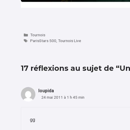
Catégories
Tournois
Étiquettes
ParisStars 500
,
Tournois Live
17 réflexions au sujet de “U
loupida
24 mai 2011 à 1 h 45 min
gg