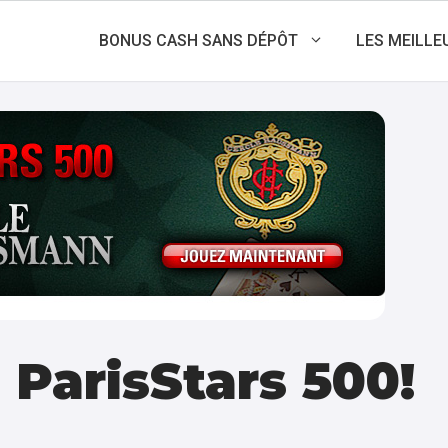
BONUS CASH SANS DÉPÔT
LES MEILLE
 ParisStars 500!