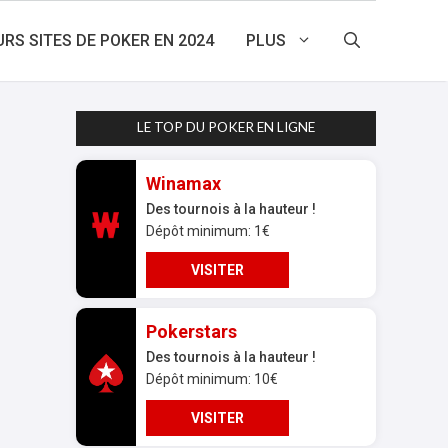
URS SITES DE POKER EN 2024
PLUS
LE TOP DU POKER EN LIGNE
Winamax
Des tournois à la hauteur !
Dépôt minimum: 1€
VISITER
Pokerstars
Des tournois à la hauteur !
Dépôt minimum: 10€
VISITER