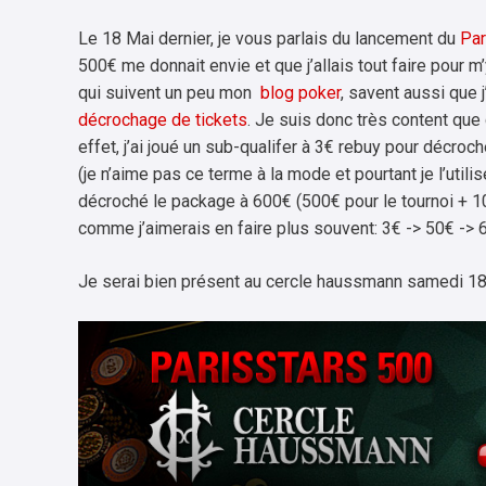
Le 18 Mai dernier, je vous parlais du lancement du
Par
500€ me donnait envie et que j’allais tout faire pour m’y
qui suivent un peu mon
blog poker
, savent aussi que j
décrochage de tickets
. Je suis donc très content que
effet, j’ai joué un sub-qualifer à 3€ rebuy pour décroche
(je n’aime pas ce terme à la mode et pourtant je l’utilise
décroché le package à 600€ (500€ pour le tournoi + 10
comme j’aimerais en faire plus souvent: 3€ -> 50€ -> 
Je serai bien présent au cercle haussmann samedi 18 