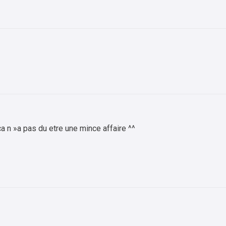
 ca n »a pas du etre une mince affaire ^^