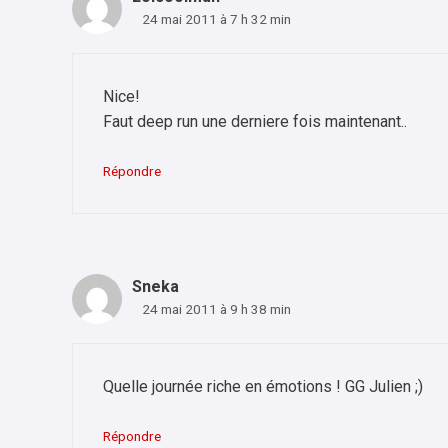
24 mai 2011 à 7 h 32 min
Nice!
Faut deep run une derniere fois maintenant..
Répondre
Sneka
24 mai 2011 à 9 h 38 min
Quelle journée riche en émotions ! GG Julien ;)
Répondre