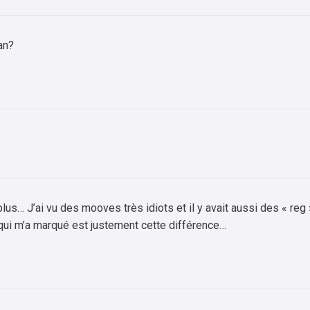
an?
us… J’ai vu des mooves très idiots et il y avait aussi des « reg 
 qui m’a marqué est justement cette différence…