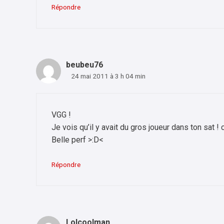
Répondre
beubeu76
24 mai 2011 à 3 h 04 min
VGG !
Je vois qu’il y avait du gros joueur dans ton sat !
Belle perf >:D<
Répondre
Lolcoolman