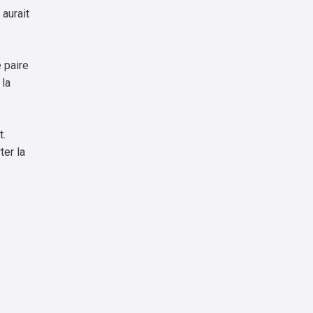
 aurait
e paire
 la
t.
ter la