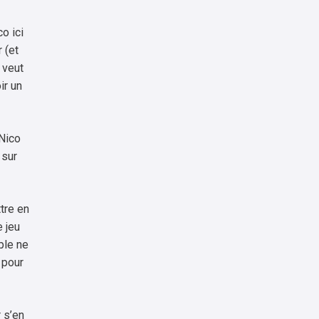
o ici
 (et
 veut
ir un
 Nico
 sur
ttre en
e jeu
ple ne
 pour
 s’en