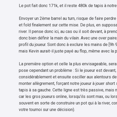
Le pot fait donc 171k, et il reste 480k de tapis à notre
Envoyer un 2ème barrel au turn, risque de faire perdre 
et fold finalement sur cette mise. De plus, en supposant q
river. Il pense donc ici, au cas ou il soit devant, à pr
donc bien définir la main du vilain. Avec une over pai
profil du joueur. Sont donc à exclure les mains de [9h
mais Kevin aurait-il juste payé au flop, même avec la po
La première option et celle la plus envisageable, serait
pose cependant un problème : Si le joueur est devant, 
considérablement et ensuite osciller aux alentours d
monter allègrement, forçant notre joueur à jouer short
tapis à sa gauche. Cette ligne est très passive, mais m
car les gros joueurs online, lorsqu’ils sont max, ou lo
souvent en sorte de construire un pot qui à la river, 
votre tournoi sur une décision).