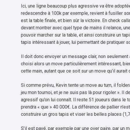
Ici, une ligne beaucoup plus agressive va être adoptée
redescendre à 100k par exemple, revient à fusiller son
est la table finale, et bien sûr la victoire. En check ca
devant montrer avec quel type de mains il relance, une
pouvoir marcher sur la table, et ainsi construire un tap
tapis intéressant à jouer, lui permettant de pratiquer so
Il doit donc envoyer un message clair, non seulement à
choisi alors un move particulièrement intéressant, bien q
cette main, autant que ce soit sur un move qu’il aurai
Si comme prévu, Kevin tente un move au turn, il foldera
jeu mon tournoi, et je ne suis pas là pour rigoler ». I
agressif qu’on lui connaît. Il reste 51 joueurs dans l
prendra « que » 40 000€. La différence de pallier n’e
construire un gros tapis et viser les belles places (1,7
S’il est payé, par exemple par une over paire, par un m