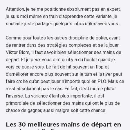
Attention, je ne me positionne absolument pas en expert,
je suis moi même en train d’apprendre cette variante, je
souhaite juste partager quelques infos utiles avec vous.
Comme pour toutes les autres discipline de poker, avant
de rentrer dans des stratégies complexes et se la jouer
Viktor Blom, il faut savoir bien sélectionner ses mains de
départ. Et je peux vous dire qu’il y a du boulot quand je
vois ce que je vois. Le fait de hit souvent un flop et
d’améliorer encore plus souvent sur le turn et la river peut
faire croire qu’on peut jouer n’importe quoi en PLO. Mais ce
n’est absolument pas le cas. En fait, c’est même plutôt
l’inverse. La variance étant plus importante, il est
primordiale de sélectionner des mains qui ont le plus de
chance de gagner, aussi maigre soit cette chance.
Les 30 meilleures mains de départ en