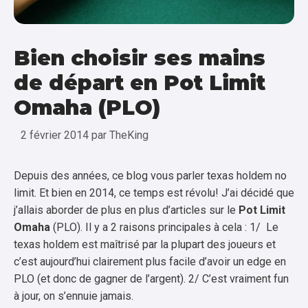
Bien choisir ses mains
de départ en Pot Limit
Omaha (PLO)
2 février 2014
par
TheKing
Depuis des années, ce blog vous parler texas holdem no
limit. Et bien en 2014, ce temps est révolu! J’ai décidé que
j’allais aborder de plus en plus d’articles sur le
Pot Limit
Omaha
(PLO). Il y a 2 raisons principales à cela : 1/ Le
texas holdem est maîtrisé par la plupart des joueurs et
c’est aujourd’hui clairement plus facile d’avoir un edge en
PLO (et donc de gagner de l’argent). 2/ C’est vraiment fun
à jour, on s’ennuie jamais.