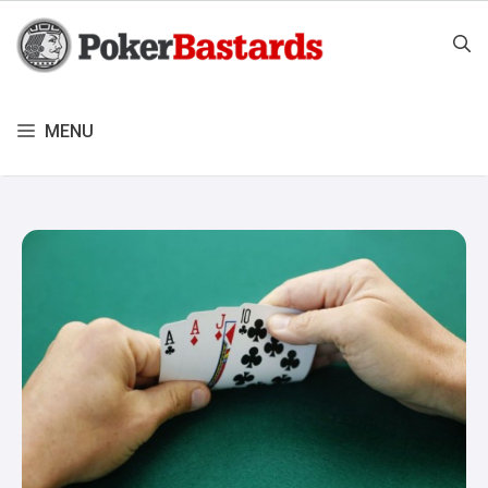
Aller
au
contenu
MENU