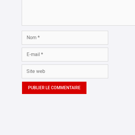
Nom
E-
mail
Site
web