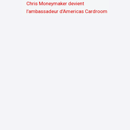
Chris Moneymaker devient
l’ambassadeur d’Americas Cardroom