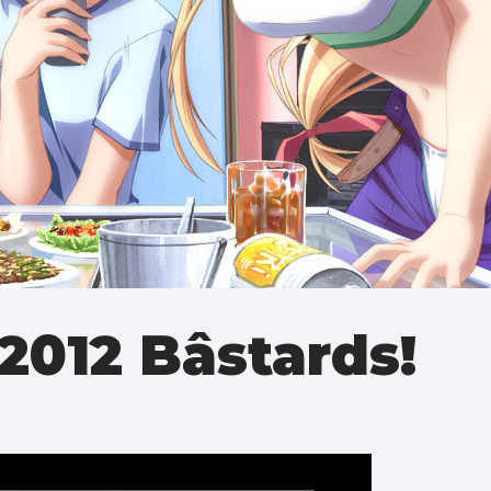
2012 Bâstards!