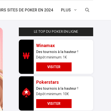
URS SITES DE POKER EN 2024
PLUS
LE TOP DU POKER EN LIGNE
Winamax
Des tournois à la hauteur !
Dépôt minimum: 1€
VISITER
Pokerstars
Des tournois à la hauteur !
Dépôt minimum: 10€
VISITER