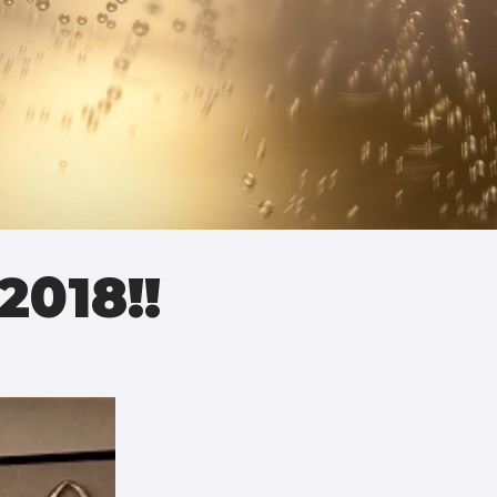
2018!!