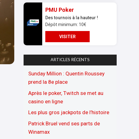
PMU Poker
Des tournois à la hauteur !
Dépôt minimum: 10€
VISITER
ARTICLES RÉCENTS
Sunday Million : Quentin Roussey
prend la 8e place
Après le poker, Twitch se met au
casino en ligne
Les plus gros jackpots de l’histoire
Patrick Bruel vend ses parts de
Winamax