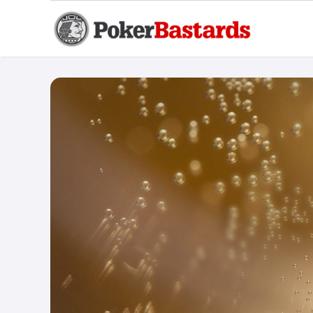
Aller
au
contenu