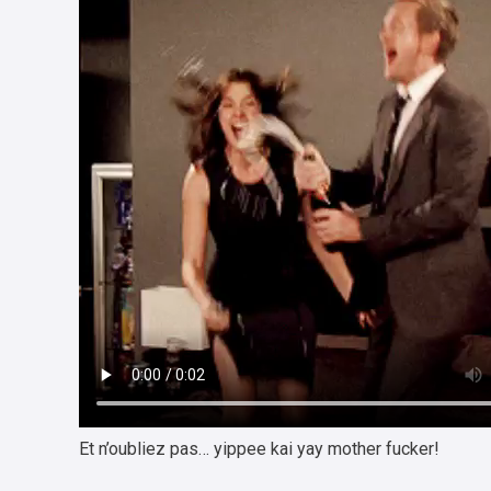
Et n’oubliez pas… yippee kai yay mother fucker!