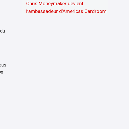
Chris Moneymaker devient
l’ambassadeur d’Americas Cardroom
 du
ous
On