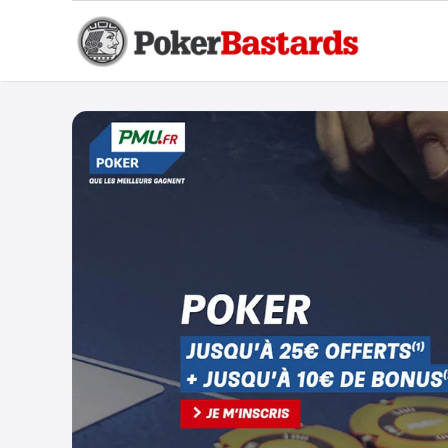
Aller
au
contenu