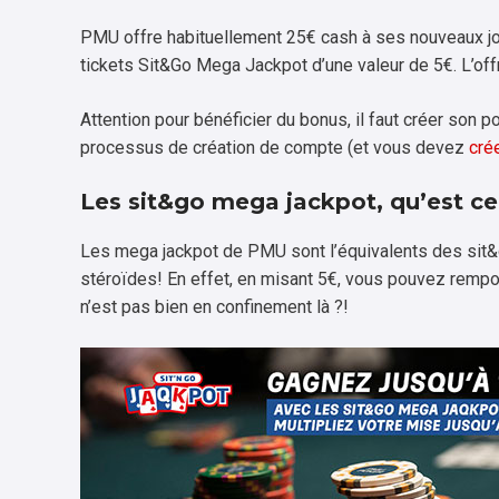
PMU offre habituellement 25€ cash à ses nouveaux jou
tickets Sit&Go Mega Jackpot d’une valeur de 5€. L’of
Attention pour bénéficier du bonus, il faut créer son 
processus de création de compte (et vous devez
cré
Les sit&go mega jackpot, qu’est ce
Les mega jackpot de PMU sont l’équivalents des sit
stéroïdes! En effet, en misant 5€, vous pouvez rempor
n’est pas bien en confinement là ?!