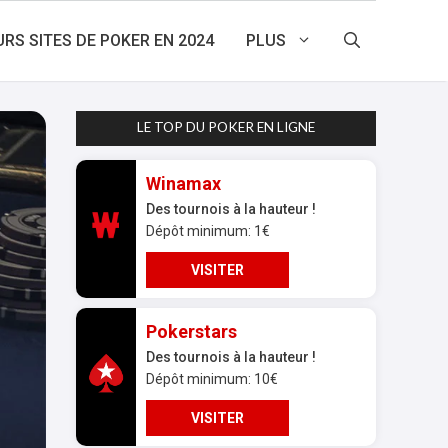
URS SITES DE POKER EN 2024
PLUS
LE TOP DU POKER EN LIGNE
Winamax
Des tournois à la hauteur !
Dépôt minimum: 1€
VISITER
Pokerstars
Des tournois à la hauteur !
Dépôt minimum: 10€
VISITER