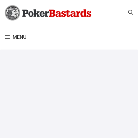
Aller
au
contenu
MENU
Toute l’actualité des tournois de poker à ne pas rater,
online ou live
6 octobre 2010
par
TheKing
Le classico: nouveau tournoi
pokerstars, tout beau, tout