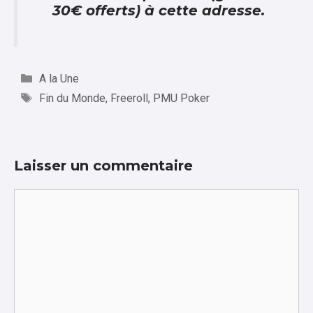
30€ offerts)
à cette adresse
.
Catégories
A la Une
Étiquettes
Fin du Monde
,
Freeroll
,
PMU Poker
Laisser un commentaire
Commentaire