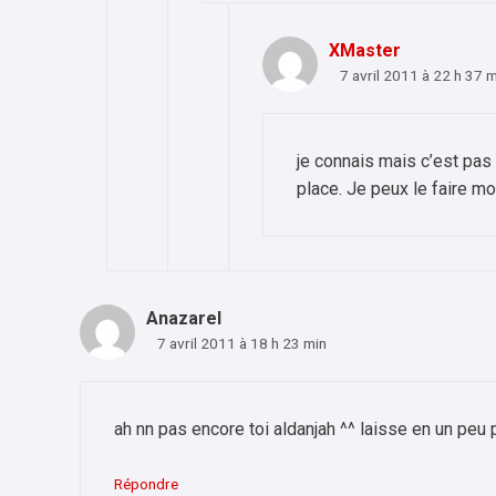
XMaster
7 avril 2011 à 22 h 37 
je connais mais c’est pas 
place. Je peux le faire m
Anazarel
7 avril 2011 à 18 h 23 min
ah nn pas encore toi aldanjah ^^ laisse en un peu 
Répondre