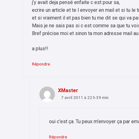
j’y avait deja pensé enfaite c est pour sa,
ecrire un article et te l envoyer en mail et si tu 
et si vraiment il et pas bien tu me dit se qui va p
Mais je ne sais pas si c est comme sa que tu vois
Bref précise moi et sinon ta mon adresse mail au
a plus!!
Répondre
XMaster
7 avril 2011 à 22 h 39 min
oui c’est ça. Tu peux m’envoyer ça par emai
Répondre