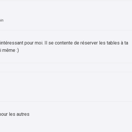
min
intéressant pour moi. Il se contente de réserver les tables à ta
oi même :)
pour les autres