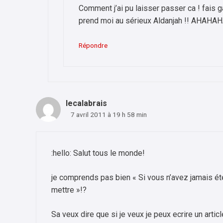
Comment j’ai pu laisser passer ca ! fais g
prend moi au sérieux Aldanjah !! AHA
Répondre
lecalabrais
7 avril 2011 à 19 h 58 min
:hello: Salut tous le monde!
je comprends pas bien « Si vous n’avez jamais ét
mettre »!?
Sa veux dire que si je veux je peux ecrire un artic