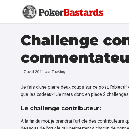
Aller
au
contenu
Challenge con
commentateur
7 avril 2011
par
TheKing
Je fais d’une pierre deux coups sur ce post, l’objectif
que les cadeaux! Je mets donc en place 2 challenges.
Le challenge contributeur:
A la fin du moi, je prendrai l’article des contributeurs
dessous de l’article qui permettent à chacun de donner 