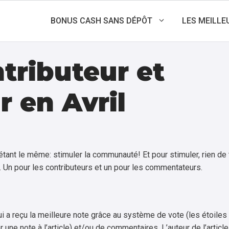
BONUS CASH SANS DÉPÔT
LES MEILLE
tributeur et
 en Avril
 étant le même: stimuler la communauté! Et pour stimuler, rien de 
 Un pour les contributeurs et un pour les commentateurs.
 qui a reçu la meilleure note grâce au système de vote (les étoiles
une note à l’article) et/ou de commentaires. L’auteur de l’article