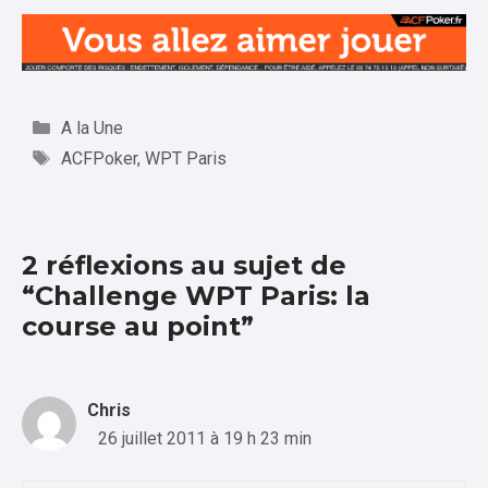
Catégories
A la Une
Étiquettes
ACFPoker
,
WPT Paris
2 réflexions au sujet de
“Challenge WPT Paris: la
course au point”
Chris
26 juillet 2011 à 19 h 23 min