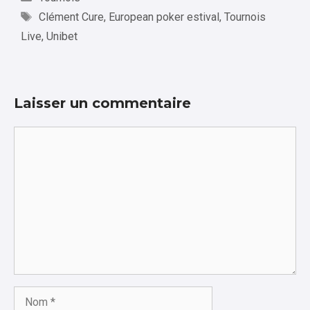
Étiquettes
Clément Cure
,
European poker estival
,
Tournois
Live
,
Unibet
Laisser un commentaire
Commentaire
Nom