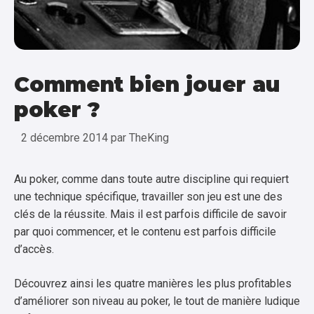
Comment bien jouer au
poker ?
2 décembre 2014
par
TheKing
Au poker, comme dans toute autre discipline qui requiert
une technique spécifique, travailler son jeu est une des
clés de la réussite. Mais il est parfois difficile de savoir
par quoi commencer, et le contenu est parfois difficile
d’accès.
Découvrez ainsi les quatre manières les plus profitables
d’améliorer son niveau au poker, le tout de manière ludique