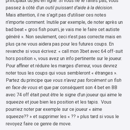
principaux du jeu en ligne. Si vous ne le faites pas, vous
passez à côté d’un
outil puissant d’aide à la décision
.
Mais attention, il ne s’agit pas d’utiliser ces notes
n’importe comment. Inutile par exemple, de noter après un
bad beat « gros fish pourri, je vais me le faire cet autiste
généré ». Non seulement, ceci n’est pas correcte mais en
plus ça ne vous aidera pas pour les futures coups. En
revanche si vous écrivez: « call mon 3bet avec 64 off-suit
hors position », vous avez un info pertinente sur le joueur.
Pour affiner et réduire les marges d’erreur, vous devrez
noter tous les coups qui vous sembleront « étranges ».
Partez du principe que
vous n’avez pas forcément un fish
en face de vous
et que par conséquent son 4 bet en BB
avec 74 off était peut être le signe d’un joueur qui aime le
squeeze et joue bien les position et les tapis. Vous
pourriez noter par exemple sur ce joueur « aime
squeeze?? » et supprimer les « ?? » plus tard si vous le
revoyez faire ce genre de move.