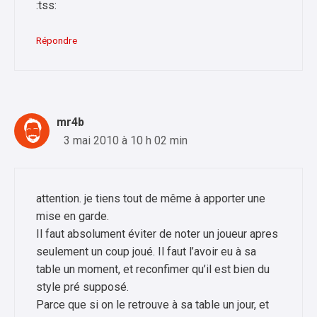
:tss:
Répondre
mr4b
3 mai 2010 à 10 h 02 min
attention. je tiens tout de même à apporter une
mise en garde.
Il faut absolument éviter de noter un joueur apres
seulement un coup joué. Il faut l’avoir eu à sa
table un moment, et reconfimer qu’il est bien du
style pré supposé.
Parce que si on le retrouve à sa table un jour, et