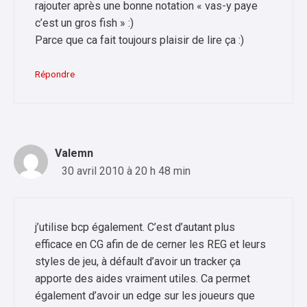
rajouter après une bonne notation « vas-y paye
c’est un gros fish » :)
Parce que ca fait toujours plaisir de lire ça :)
Répondre
Valemn
30 avril 2010 à 20 h 48 min
j’utilise bcp également. C’est d’autant plus
efficace en CG afin de de cerner les REG et leurs
styles de jeu, à défault d’avoir un tracker ça
apporte des aides vraiment utiles. Ca permet
également d’avoir un edge sur les joueurs que