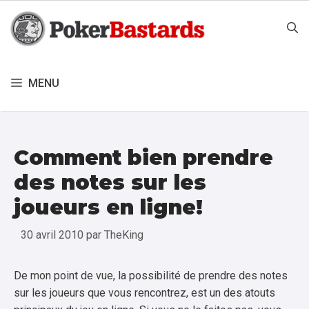
Aller
au
contenu
MENU
Comment bien prendre
des notes sur les
joueurs en ligne!
30 avril 2010
par
TheKing
De mon point de vue, la possibilité de prendre des notes
sur les joueurs que vous rencontrez, est un des atouts