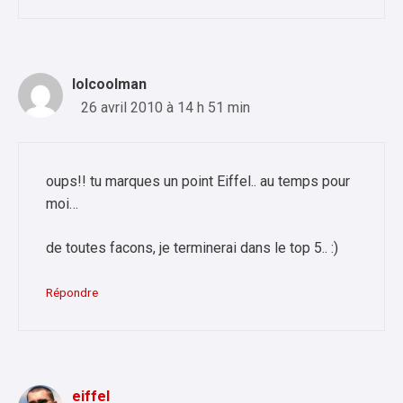
lolcoolman
26 avril 2010 à 14 h 51 min
oups!! tu marques un point Eiffel.. au temps pour
moi…
de toutes facons, je terminerai dans le top 5.. :)
Répondre
eiffel