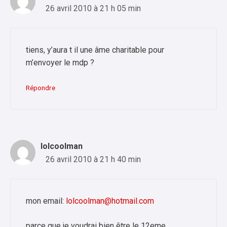
26 avril 2010 à 21 h 05 min
tiens, y’aura t il une âme charitable pour
m’envoyer le mdp ?
Répondre
lolcoolman
26 avril 2010 à 21 h 40 min
mon email:
lolcoolman@hotmail.com
parce que je voudrai bien être le 12eme