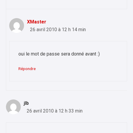
XMaster
26 avril 2010 à 12 h 14 min
oui le mot de passe sera donné avant :)
Répondre
jlb
26 avril 2010 à 12 h 33 min