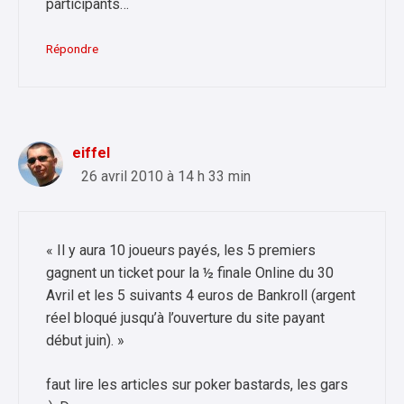
participants…
Répondre
eiffel
26 avril 2010 à 14 h 33 min
« Il y aura 10 joueurs payés, les 5 premiers
gagnent un ticket pour la ½ finale Online du 30
Avril et les 5 suivants 4 euros de Bankroll (argent
réel bloqué jusqu’à l’ouverture du site payant
début juin). »
faut lire les articles sur poker bastards, les gars