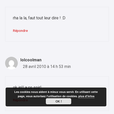
rha la la, faut tout leur dire ! :D
Répondre
lolcoolman
28 avril 2010 à 14 h 53 min
ok in!! a ce soir!
Les cookies nous aident à mieux vous servir. En utilisant cette
page, vous autorisez l'utilisation de cookies.
plus d'infos
Répondre
OK !