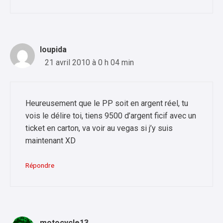
loupida
21 avril 2010 à 0 h 04 min
Heureusement que le PP soit en argent réel, tu
vois le délire toi, tiens 9500 d’argent ficif avec un
ticket en carton, va voir au vegas si j’y suis
maintenant XD
Répondre
motocycle13