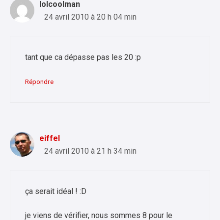
lolcoolman
24 avril 2010 à 20 h 04 min
tant que ca dépasse pas les 20 :p
Répondre
eiffel
24 avril 2010 à 21 h 34 min
ça serait idéal ! :D
je viens de vérifier, nous sommes 8 pour le