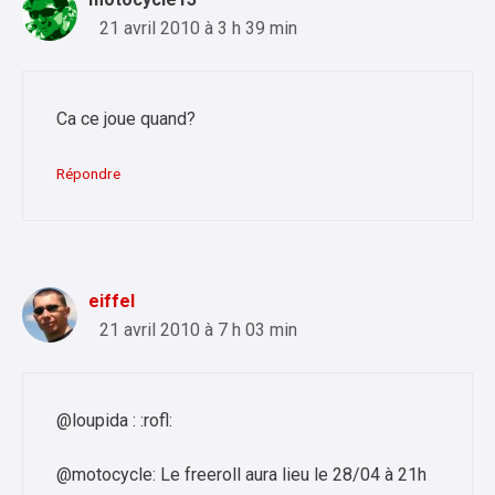
21 avril 2010 à 3 h 39 min
Ca ce joue quand?
Répondre
eiffel
21 avril 2010 à 7 h 03 min
@loupida : :rofl:
@motocycle: Le freeroll aura lieu le 28/04 à 21h