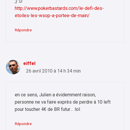
;) :D
http://www.pokerbastards.com/le-defi-des-
etoiles-les-wsop-a-portee-de-main/
Répondre
eiffel
26 avril 2010 à 14 h 34 min
en ce sens, Julien a évidemment raison,
personne ne va faire exprès de perdre à 10 left
pour toucher 4€ de BR futur… :lol:
Répondre