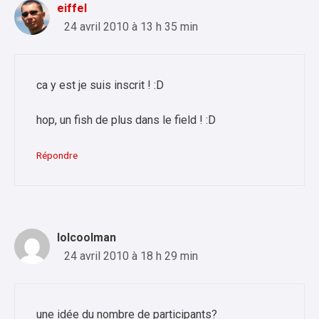
eiffel
24 avril 2010 à 13 h 35 min
ca y est je suis inscrit ! :D
hop, un fish de plus dans le field ! :D
Répondre
lolcoolman
24 avril 2010 à 18 h 29 min
une idée du nombre de participants?