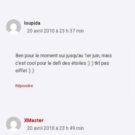
loupida
20 avril 2010 à 23 h 37 min
Ben pour le moment oui jusqu’au 1er juin, mais
c’est cool pour le defi des étoiles :) :) tkt pas
eiffel :) :)
Répondre
XMaster
20 avril 2010 à 23 h 49 min