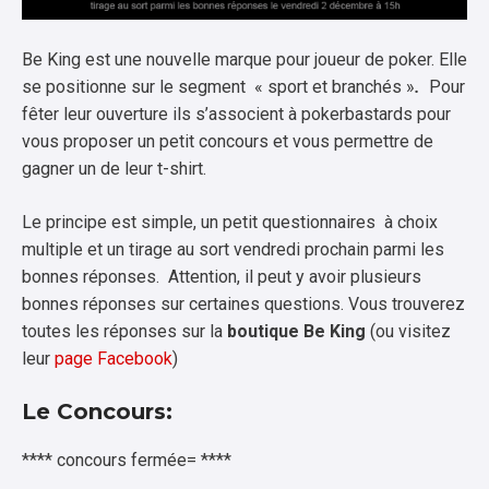
Be King est une nouvelle marque pour joueur de poker. Elle
se positionne sur le segment « sport et branchés »
.
Pour
fêter leur ouverture ils s’associent à pokerbastards pour
vous proposer un petit concours et vous permettre de
gagner un de leur t-shirt.
Le principe est simple, un petit questionnaires à choix
multiple et un tirage au sort vendredi prochain parmi les
bonnes réponses. Attention, il peut y avoir plusieurs
bonnes réponses sur certaines questions. Vous trouverez
toutes les réponses sur la
boutique Be King
(ou visitez
leur
page Facebook
)
Le Concours:
**** concours fermée= ****