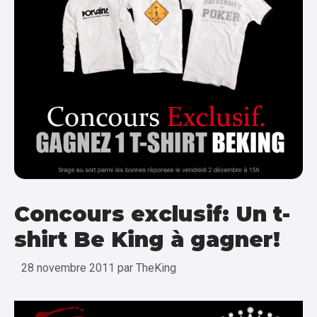
Concours exclusif: Un t-
shirt Be King à gagner!
28 novembre 2011
par
TheKing