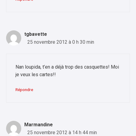
tgbavette
25 novembre 2012 à 0 h 30 min
Nan loupida, t’en a déjà trop des casquettes! Moi
je veux les cartes!!
Répondre
Marmandine
25 novembre 2012 à 14 h 44 min