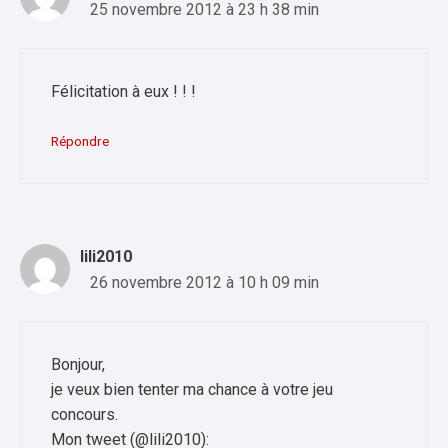
25 novembre 2012 à 23 h 38 min
Félicitation à eux ! ! !
Répondre
lili2010
26 novembre 2012 à 10 h 09 min
Bonjour,
je veux bien tenter ma chance à votre jeu
concours.
Mon tweet (@lili2010):