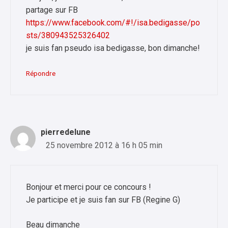
partage sur FB
https://www.facebook.com/#!/isa.bedigasse/po
sts/380943525326402
je suis fan pseudo isa bedigasse, bon dimanche!
Répondre
pierredelune
25 novembre 2012 à 16 h 05 min
Bonjour et merci pour ce concours !
Je participe et je suis fan sur FB (Regine G)
Beau dimanche