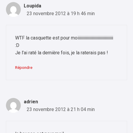
Loupida
23 novembre 2012 à 19 h 46 min
WTF la casquette est pour moiiiiiiiiiiiiiiiiiiiiiiiiiiiiii
:D
Je l’ai raté la dernière fois, je la raterais pas !
Répondre
adrien
23 novembre 2012 à 21 h 04 min