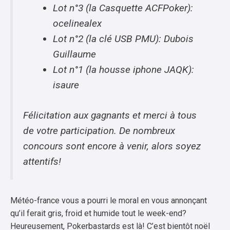
Lot n°3 (la Casquette ACFPoker):
ocelinealex
Lot n°2 (la clé USB PMU): Dubois
Guillaume
Lot n°1 (la housse iphone JAQK):
isaure
Félicitation aux gagnants et merci à tous
de votre participation. De nombreux
concours sont encore à venir, alors soyez
attentifs!
Météo-france vous a pourri le moral en vous annonçant
qu’il ferait gris, froid et humide tout le week-end?
Heureusement, Pokerbastards est là! C’est bientôt noël