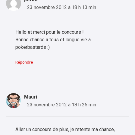
23 novembre 2012 à 18 h 13 min
Hello et merci pour le concours !
Bonne chance à tous et longue vie à
pokerbastards :)
Répondre
Mauri
23 novembre 2012 à 18 h 25 min
Aller un concours de plus, je retente ma chance,