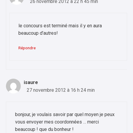
26 novembre 2012 à 22 h 45 min
le concours est terminé mais il y en aura
beaucoup d’autres!
Répondre
isaure
27 novembre 2012 à 16 h 24 min
bonjour, je voulais savoir par quel moyen je peux
vous envoyer mes coordonnées … merci
beaucoup ! que du bonheur !