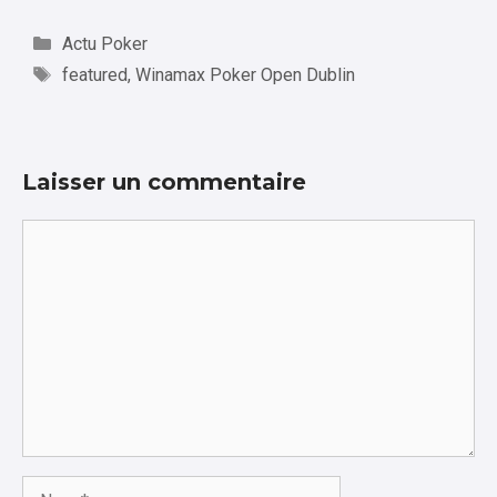
Catégories
Actu Poker
Étiquettes
featured
,
Winamax Poker Open Dublin
Laisser un commentaire
Commentaire
Nom