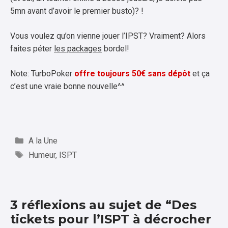
5mn avant d’avoir le premier busto)? !
Vous voulez qu’on vienne jouer l’IPST? Vraiment? Alors
faites péter
les packages
bordel!
Note: TurboPoker
offre toujours 50€ sans dépôt
et ça
c’est une vraie bonne nouvelle^^
Catégories
A la Une
Étiquettes
Humeur
,
ISPT
3 réflexions au sujet de “Des
tickets pour l’ISPT à décrocher