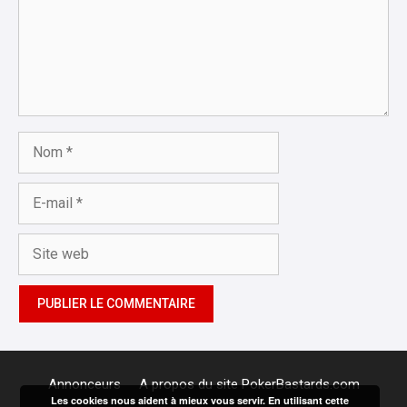
Nom
E-
mail
Site
web
Annonceurs
A propos du site PokerBastards.com
Les cookies nous aident à mieux vous servir. En utilisant cette