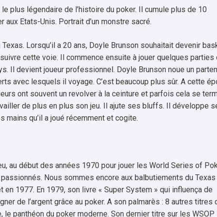
le plus légendaire de l’histoire du poker. Il cumule plus de 10
r aux Etats-Unis. Portrait d’un monstre sacré.
 Texas. Lorsqu’il a 20 ans, Doyle Brunson souhaitait devenir bas
uivre cette voie. Il commence ensuite à jouer quelques parties
ays. Il devient joueur professionnel. Doyle Brunson noue un parten
erts avec lesquels il voyage. C’est beaucoup plus sûr. A cette é
eurs ont souvent un revolver à la ceinture et parfois cela se ter
ller de plus en plus son jeu. Il ajute ses bluffs. Il développe 
les mains qu’il a joué récemment et cogite.
u, au début des années 1970 pour jouer les World Series of Po
ues passionnés. Nous sommes encore aux balbutiements du Texas
et en 1977. En 1979, son livre « Super System » qui influença de
er de l’argent grâce au poker. A son palmarès : 8 autres titres
me, le panthéon du poker moderne. Son dernier titre sur les WSOP