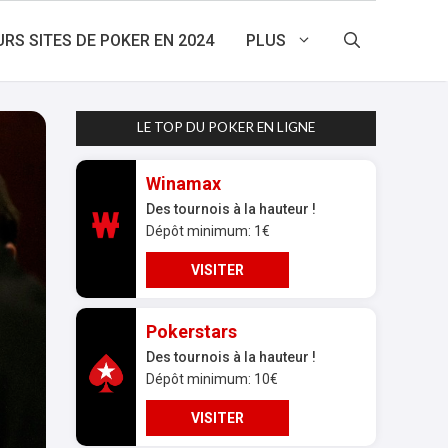
URS SITES DE POKER EN 2024
PLUS
LE TOP DU POKER EN LIGNE
Winamax
Des tournois à la hauteur !
Dépôt minimum: 1€
VISITER
Pokerstars
Des tournois à la hauteur !
Dépôt minimum: 10€
VISITER