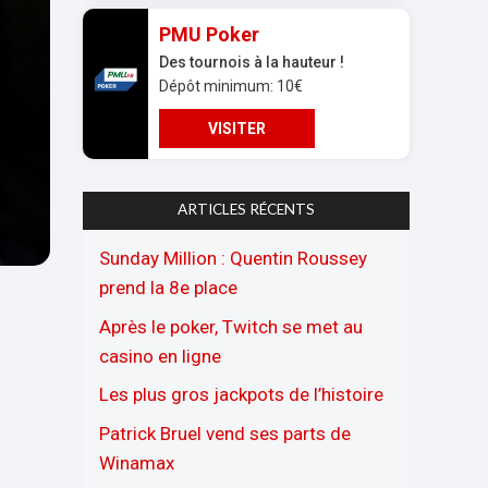
PMU Poker
Des tournois à la hauteur !
Dépôt minimum: 10€
VISITER
ARTICLES RÉCENTS
Sunday Million : Quentin Roussey
prend la 8e place
Après le poker, Twitch se met au
casino en ligne
Les plus gros jackpots de l’histoire
Patrick Bruel vend ses parts de
Winamax