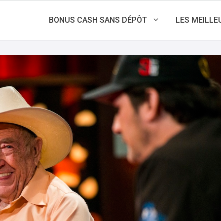
BONUS CASH SANS DÉPÔT
LES MEILLE