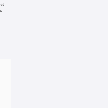
 et
es