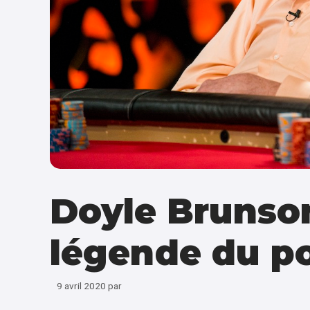
Doyle Brunson
légende du p
9 avril 2020
par