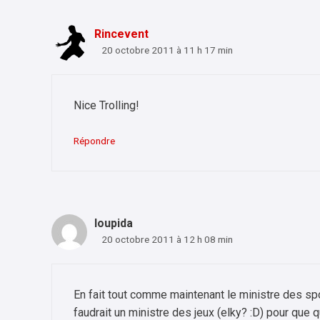
Rincevent
20 octobre 2011 à 11 h 17 min
Nice Trolling!
Répondre
loupida
20 octobre 2011 à 12 h 08 min
En fait tout comme maintenant le ministre des spor
faudrait un ministre des jeux (elky? :D) pour que