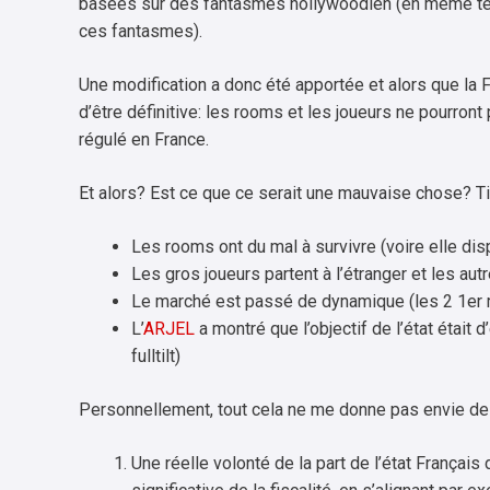
basées sur des fantasmes hollywoodien (en même tem
ces fantasmes).
Une modification a donc été apportée et alors que la F
d’être définitive: les rooms et les joueurs ne pourront 
régulé en France.
Et alors? Est ce que ce serait une mauvaise chose? Ti
Les rooms ont du mal à survivre (voire elle dis
Les gros joueurs partent à l’étranger et les au
Le marché est passé de dynamique (les 2 1er mo
L’
ARJEL
a montré que l’objectif de l’état était 
fulltilt)
Personnellement, tout cela ne me donne pas envie de 
Une réelle volonté de la part de l’état Françai