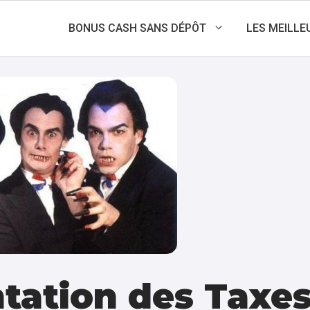
BONUS CASH SANS DÉPÔT
LES MEILLE
ntation des Taxe