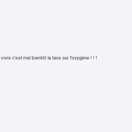
 vivre c’est mal bientôt la taxe sur l’oxygène ! ! !