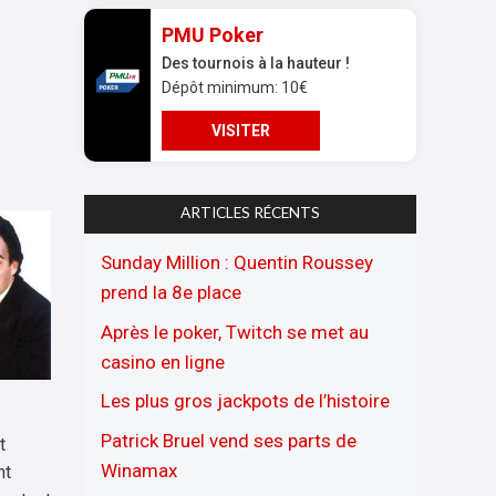
PMU Poker
Des tournois à la hauteur !
Dépôt minimum: 10€
VISITER
ARTICLES RÉCENTS
Sunday Million : Quentin Roussey
prend la 8e place
Après le poker, Twitch se met au
casino en ligne
Les plus gros jackpots de l’histoire
Patrick Bruel vend ses parts de
t
Winamax
nt