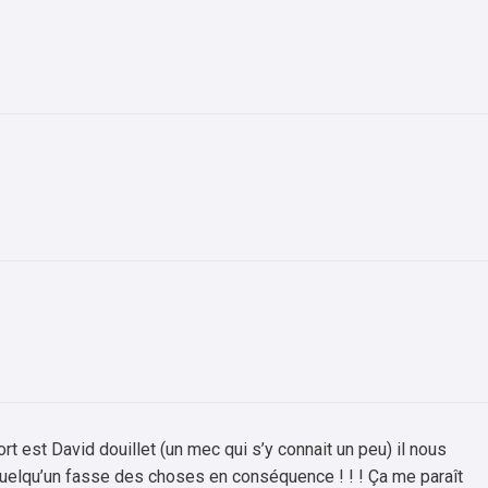
t est David douillet (un mec qui s’y connait un peu) il nous
 quelqu’un fasse des choses en conséquence ! ! ! Ça me paraît