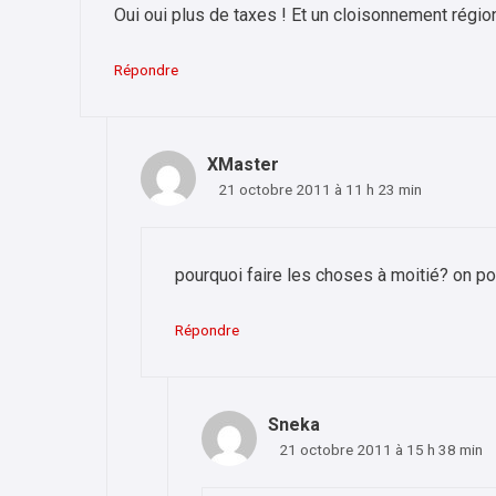
Oui oui plus de taxes ! Et un cloisonnement région
Répondre
XMaster
21 octobre 2011 à 11 h 23 min
pourquoi faire les choses à moitié? on pou
Répondre
Sneka
21 octobre 2011 à 15 h 38 min