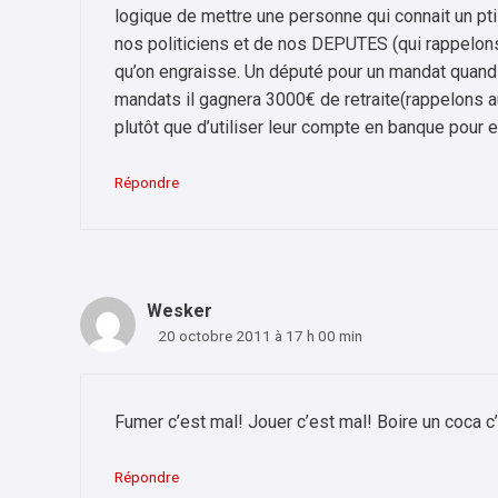
logique de mettre une personne qui connait un pti p
nos politiciens et de nos DEPUTES (qui rappelon
qu’on engraisse. Un député pour un mandat quand il
mandats il gagnera 3000€ de retraite(rappelons au
plutôt que d’utiliser leur compte en banque pour e
Répondre
Wesker
20 octobre 2011 à 17 h 00 min
Fumer c’est mal! Jouer c’est mal! Boire un coca c
Répondre