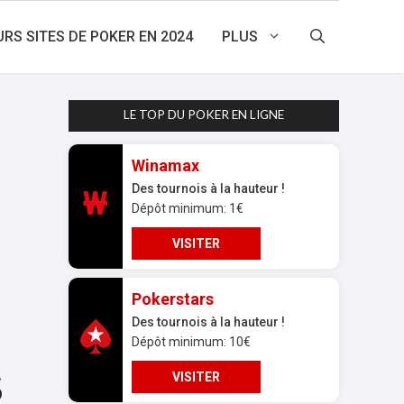
URS SITES DE POKER EN 2024
PLUS
LE TOP DU POKER EN LIGNE
Winamax
Des tournois à la hauteur !
Dépôt minimum: 1€
VISITER
Pokerstars
Des tournois à la hauteur !
Dépôt minimum: 10€
s
VISITER