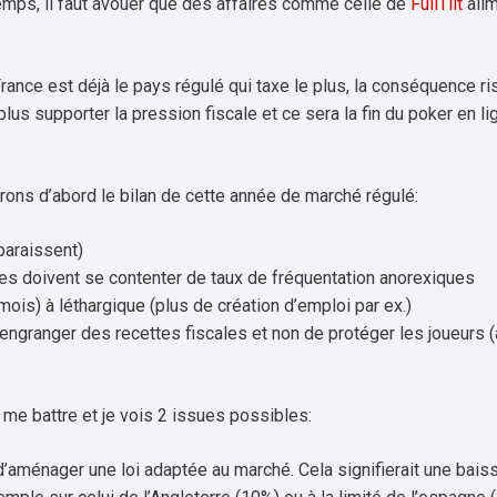
ps, il faut avouer que des affaires comme celle de
FullTilt
alim
rance est déjà le pays régulé qui taxe le plus, la conséquence r
plus supporter la pression fiscale et ce sera la fin du poker en li
rons d’abord le bilan de cette année de marché régulé:
paraissent)
tres doivent se contenter de taux de fréquentation anorexiques
is) à léthargique (plus de création d’emploi par ex.)
d’engranger des recettes fiscales et non de protéger les joueurs (
me battre et je vois 2 issues possibles:
s d’aménager une loi adaptée au marché. Cela signifierait une bais