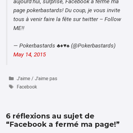
aujourd'hui, surprise, Facebook a fermé ma
page pokerbastards! Du coup, je vous invite
tous à venir faire la fête sur twitter – Follow
ME!!
— Pokerbastards ♣♦♥♠ (@Pokerbastards)
May 14, 2015
Catégories
J'aime / J'aime pas
Étiquettes
Facebook
6 réflexions au sujet de
“Facebook a fermé ma page!”