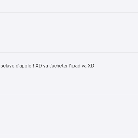
lave d’apple ! XD va t’acheter l’ipad va XD