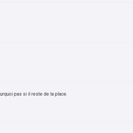
quoi pas si il reste de la place.