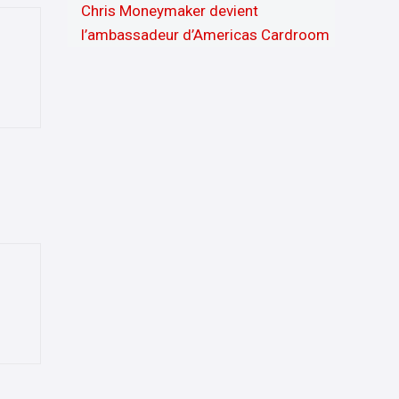
Chris Moneymaker devient
l’ambassadeur d’Americas Cardroom