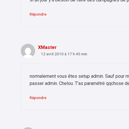
Répondre
XMaster
12 avril 2010 à 17 h 45 min
normalement vous êtes setup admin. Sauf pour moto
passer admin. Chelou. T’as paramétré qqchose de
Répondre