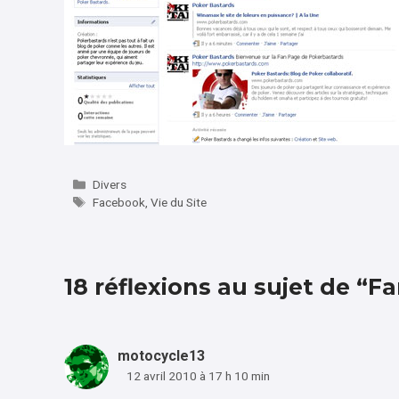
Catégories
Divers
Étiquettes
Facebook
,
Vie du Site
18 réflexions au sujet de “F
motocycle13
12 avril 2010 à 17 h 10 min