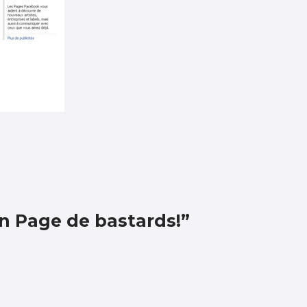
an Page de bastards!”