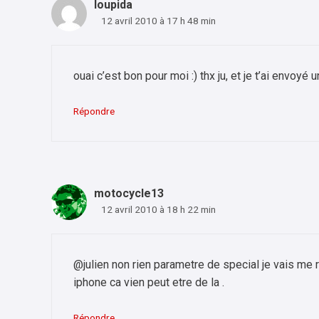
loupida
12 avril 2010 à 17 h 48 min
ouai c’est bon pour moi :) thx ju, et je t’ai envoyé un
Répondre
motocycle13
12 avril 2010 à 18 h 22 min
@julien non rien parametre de special je vais me r
iphone ca vien peut etre de la .
Répondre