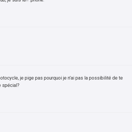
cycle, je pige pas pourquoi je n’ai pas la possibilité de te
 spécial?