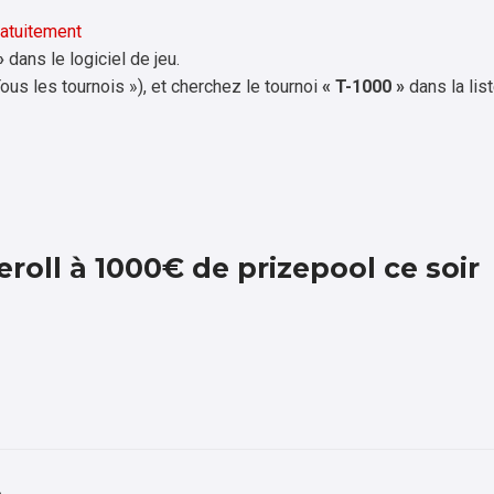
ratuitement
»
dans le logiciel de jeu.
Tous les tournois »), et cherchez le tournoi
« T-1000 »
dans la list
eroll à 1000€ de prizepool ce soir