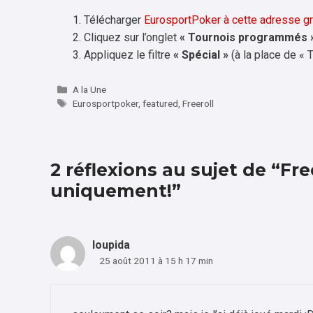
Télécharger
EurosportPoker à cette adresse g
Cliquez sur l’onglet
« Tournois programmés 
Appliquez le filtre
« Spécial »
(à la place de « 
Catégories
A la Une
Étiquettes
Eurosportpoker
,
featured
,
Freeroll
2 réflexions au sujet de “Fre
uniquement!”
loupida
25 août 2011 à 15 h 17 min