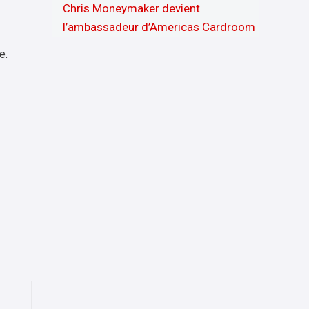
Chris Moneymaker devient
l’ambassadeur d’Americas Cardroom
e.