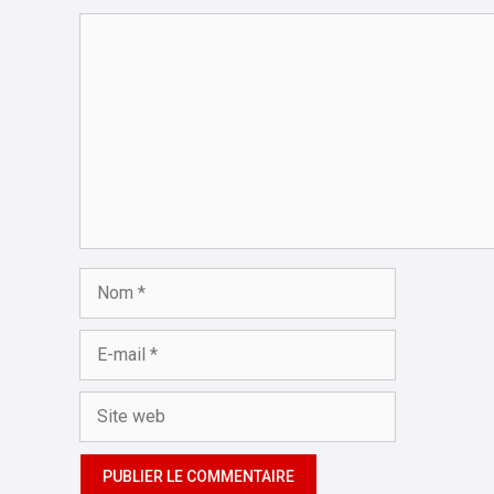
Commentaire
Nom
E-
mail
Site
web