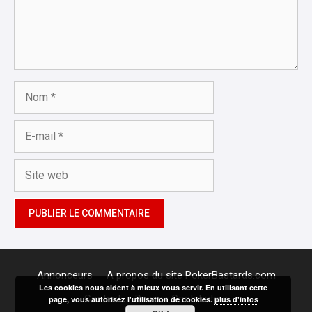
Nom
E-
mail
Site
web
Annonceurs
A propos du site PokerBastards.com
Les cookies nous aident à mieux vous servir. En utilisant cette
Contact
Devenir Contributeur
page, vous autorisez l'utilisation de cookies.
plus d'infos