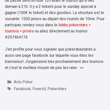
de passe sera diffusé 12h avant le tournoi qui a lieu
demain à 21h. Il y a 2 tickets pour le sunday special à
gagner (100€ le ticket) et des goodies. La structure est la
suivante: 1500 jetons au départ des rounds de 10mn. Pour
participer, rendez vous dans le
lobby pokerstars >
tournois > privés
ou allez directement au tournoi
#297464174
J’en profite pour vous signaler que pokersbastards a
aussi une page facebook sur laquelle vous êtes les
bienvenus! J’organiserai très prochainement des tournois
et c’est le meilleur moyen de pas les rater : »>
Catégories
Actu Poker
Étiquettes
Facebook
,
Freeroll
,
Pokerstars