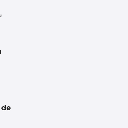
ue
u
 de