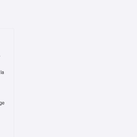
r
la
age