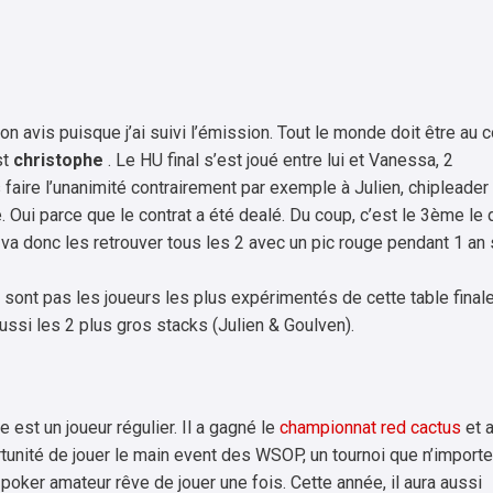
 avis puisque j’ai suivi l’émission. Tout le monde doit être au c
st
christophe
. Le HU final s’est joué entre lui et Vanessa, 2
faire l’unanimité contrairement par exemple à Julien, chipleader
lle. Oui parce que le contrat a été dealé. Du coup, c’est le 3ème le
 va donc les retrouver tous les 2 avec un pic rouge pendant 1 an 
ne sont pas les joueurs les plus expérimentés de cette table finale
aussi les 2 plus gros stacks (Julien & Goulven).
 est un joueur régulier. Il a gagné le
championnat red cactus
et a
rtunité de jouer le main event des WSOP, un tournoi que n’importe
 poker amateur rêve de jouer une fois. Cette année, il aura aussi