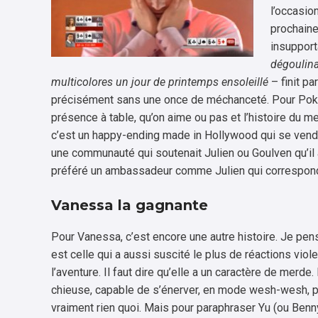
l’occasion
prochaine
insupport
dégoulina
multicolores un jour de printemps ensoleillé
– finit pa
précisément sans une once de méchanceté. Pour Pokers
présence à table, qu’on aime ou pas et l’histoire du mec 
c’est un happy-ending made in Hollywood qui se vend pl
une communauté qui soutenait Julien ou Goulven qu’il 
préféré un ambassadeur comme Julien qui correspond p
Vanessa la gagnante
Pour Vanessa, c’est encore une autre histoire. Je pens
est celle qui a aussi suscité le plus de réactions vio
l’aventure. Il faut dire qu’elle a un caractère de merd
chieuse, capable de s’énerver, en mode wesh-wesh, p
vraiment rien quoi. Mais pour paraphraser Yu (ou Benny 