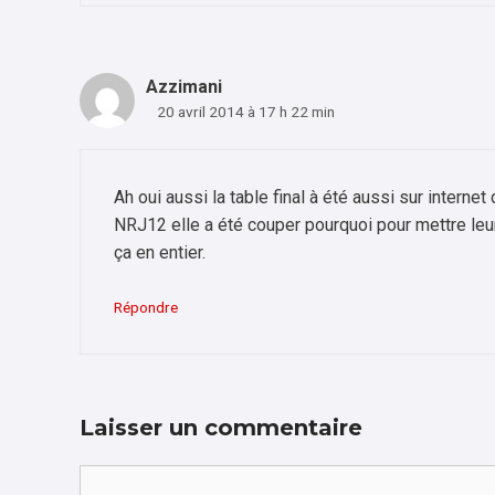
Azzimani
20 avril 2014 à 17 h 22 min
Ah oui aussi la table final à été aussi sur internet
NRJ12 elle a été couper pourquoi pour mettre leur
ça en entier.
Répondre
Laisser un commentaire
Commentaire