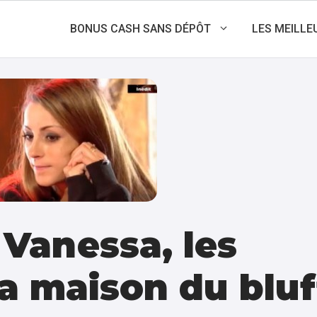
BONUS CASH SANS DÉPÔT
LES MEILLE
 Vanessa, les
a maison du bluf