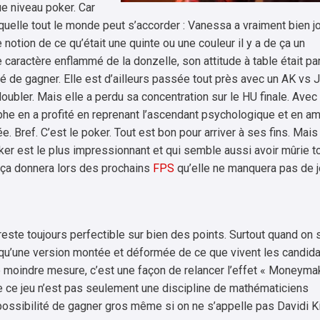
ue niveau poker. Car
laquelle tout le monde peut s’accorder : Vanessa a vraiment bien jo
 notion de ce qu’était une quinte ou une couleur il y a de ça un
caractère enflammé de la donzelle, son attitude à table était par
ité de gagner. Elle est d’ailleurs passée tout près avec un AK vs 
ubler. Mais elle a perdu sa concentration sur le HU finale. Avec
phe en a profité en reprenant l’ascendant psychologique et en a
e. Bref. C’est le poker. Tout est bon pour arriver à ses fins. Mais 
er est le plus impressionnant et qui semble aussi avoir mûrie t
e ça donnera lors des prochains
FPS
qu’elle ne manquera pas de j
ste toujours perfectible sur bien des points. Surtout quand on 
 qu’une version montée et déformée de ce que vivent les candida
e moindre mesure, c’est une façon de relancer l’effet « Moneymak
ue ce jeu n’est pas seulement une discipline de mathématiciens
 possibilité de gagner gros même si on ne s’appelle pas Davidi Kit