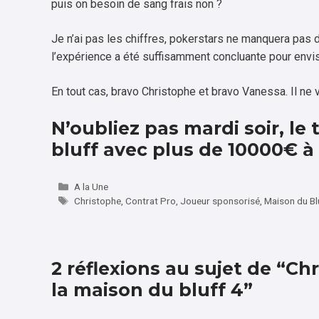
puis on besoin de sang frais non ?
Je n’ai pas les chiffres, pokerstars ne manquera pas 
l’expérience a été suffisamment concluante pour envi
En tout cas, bravo Christophe et bravo Vanessa. Il ne v
N’oubliez pas mardi soir,
le 
bluff avec plus de 10000€ à
Catégories
A la Une
Étiquettes
Christophe
,
Contrat Pro
,
Joueur sponsorisé
,
Maison du Bl
2 réflexions au sujet de “C
la maison du bluff 4”