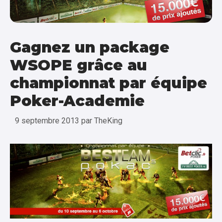
Gagnez un package
WSOPE grâce au
championnat par équipe
Poker-Academie
9 septembre 2013
par
TheKing