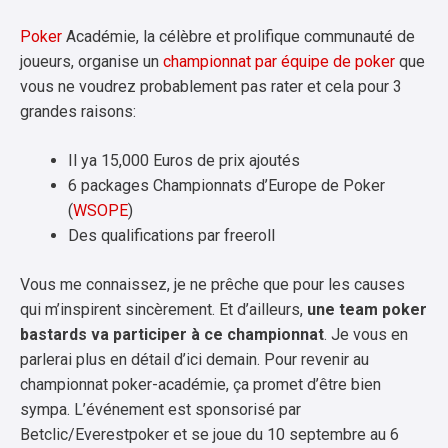
Poker
Académie, la célèbre et prolifique communauté de
joueurs, organise un
championnat par équipe de poker
que
vous ne voudrez probablement pas rater et cela pour 3
grandes raisons:
Il ya 15,000 Euros de prix ajoutés
6 packages Championnats d’Europe de Poker
(
WSOPE
)
Des qualifications par freeroll
Vous me connaissez, je ne prêche que pour les causes
qui m’inspirent sincèrement. Et d’ailleurs,
une team poker
bastards va participer à ce championnat
. Je vous en
parlerai plus en détail d’ici demain. Pour revenir au
championnat poker-académie, ça promet d’être bien
sympa. L’événement est sponsorisé par
Betclic/Everestpoker et se joue du 10 septembre au 6