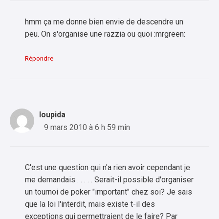
hmm ça me donne bien envie de descendre un
peu. On s'organise une razzia ou quoi :mrgreen:
Répondre
loupida
9 mars 2010 à 6 h 59 min
C'est une question qui n'a rien avoir cependant je
me demandais . . . . . Serait-il possible d'organiser
un tournoi de poker "important" chez soi? Je sais
que la loi l'interdit, mais existe t-il des
exceptions qui permettraient de le faire? Par