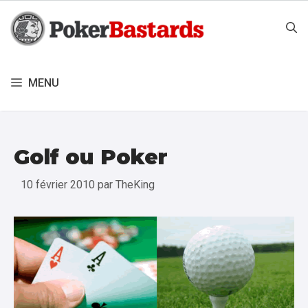
Aller
au
contenu
MENU
Golf ou Poker
10 février 2010
par
TheKing