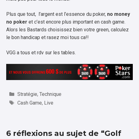
Plus que tout, l’argent est l’essence du poker,
no money
no poker
et c’est encore plus important en cash game.
Alors les Bastards choisissez bien votre green, calculez
le bon handicap et rasez moi tous ca!!
VGG a tous et rdv sur les tables.
Catégories
Stratégie
,
Technique
Étiquettes
Cash Game
,
Live
6 réflexions au sujet de “Golf