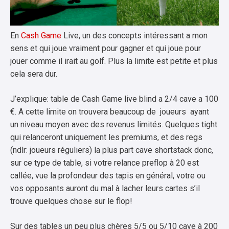
En
Cash Game
Live, un des concepts intéressant a mon
sens et qui joue vraiment pour gagner et qui joue pour
jouer comme il irait au golf. Plus la limite est petite et plus
cela sera dur.
J’explique: table de Cash Game live blind a 2/4 cave a 100
€. A cette limite on trouvera beaucoup de joueurs ayant
un niveau moyen avec des revenus limités. Quelques tight
qui relanceront uniquement les premiums, et des regs
(ndlr: joueurs réguliers) la plus part cave shortstack donc,
sur ce type de table, si votre relance preflop à 20 est
callée, vue la profondeur des tapis en général, votre ou
vos opposants auront du mal à lacher leurs cartes s’il
trouve quelques chose sur le flop!
Sur des tables un peu plus chères 5/5 ou 5/10 cave à 200