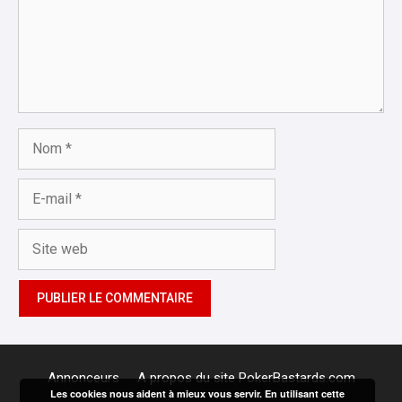
Nom
E-
mail
Site
web
Annonceurs
A propos du site PokerBastards.com
Les cookies nous aident à mieux vous servir. En utilisant cette