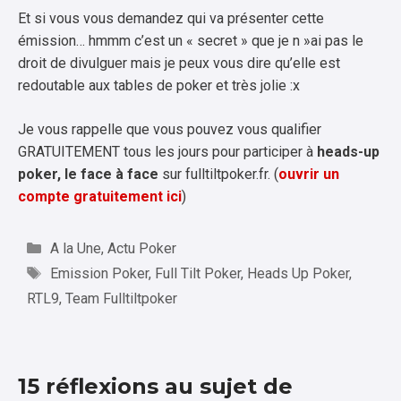
Et si vous vous demandez qui va présenter cette
émission… hmmm c’est un « secret » que je n »ai pas le
droit de divulguer mais je peux vous dire qu’elle est
redoutable aux tables de poker et très jolie :x
Je vous rappelle que vous pouvez vous qualifier
GRATUITEMENT tous les jours pour participer à
heads-up
poker, le face à face
sur fulltiltpoker.fr. (
ouvrir un
compte gratuitement ici
)
Catégories
A la Une
,
Actu Poker
Étiquettes
Emission Poker
,
Full Tilt Poker
,
Heads Up Poker
,
RTL9
,
Team Fulltiltpoker
15 réflexions au sujet de