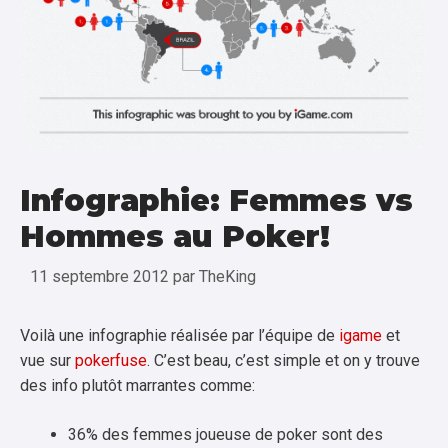
Infographie: Femmes vs
Hommes au Poker!
11 septembre 2012
par
TheKing
Voilà une infographie réalisée par l’équipe de
igame
et
vue sur
pokerfuse
. C’est beau, c’est simple et on y trouve
des info plutôt marrantes comme:
36% des femmes joueuse de poker sont des