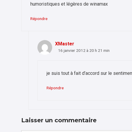
humoristiques et légères de winamax
Répondre
XMaster
16 janvier 2012 à 20 h 21 min
je suis tout à fait d’accord sur le sentime
Répondre
Laisser un commentaire