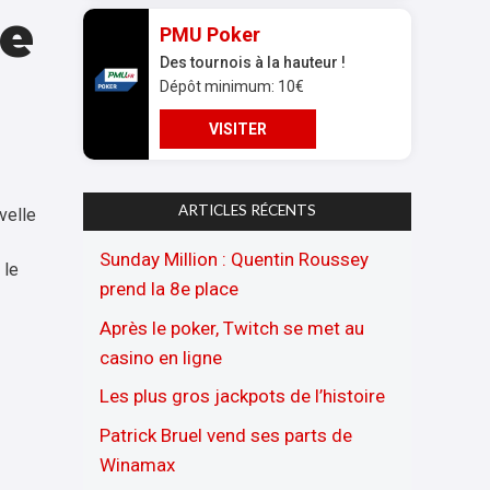
de
PMU Poker
Des tournois à la hauteur !
Dépôt minimum: 10€
VISITER
ARTICLES RÉCENTS
velle
Sunday Million : Quentin Roussey
 le
prend la 8e place
Après le poker, Twitch se met au
casino en ligne
Les plus gros jackpots de l’histoire
Patrick Bruel vend ses parts de
Winamax