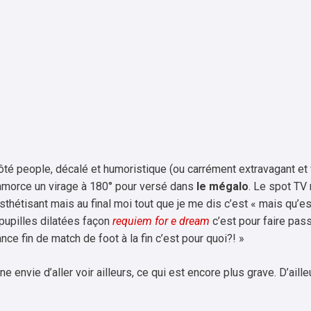
té people, décalé et humoristique (ou carrément extravagant et 
i amorce un virage à 180° pour versé dans
le mégalo
. Le spot TV 
thétisant mais au final moi tout que je me dis c’est « mais qu’es
 pupilles dilatées façon
requiem for e dream
c’est pour faire pass
e fin de match de foot à la fin c’est pour quoi?! »
 envie d’aller voir ailleurs, ce qui est encore plus grave. D’aille