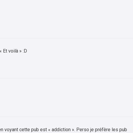
 Et voilà » :D
en voyant cette pub est « addiction ». Perso je préfère les pub