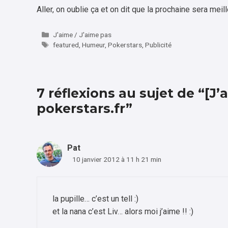
Aller, on oublie ça et on dit que la prochaine sera meil
Catégories
J'aime / J'aime pas
Étiquettes
featured
,
Humeur
,
Pokerstars
,
Publicité
7 réflexions au sujet de “[J
pokerstars.fr”
Pat
10 janvier 2012 à 11 h 21 min
la pupille… c’est un tell :)
et la nana c’est Liv… alors moi j’aime !! :)