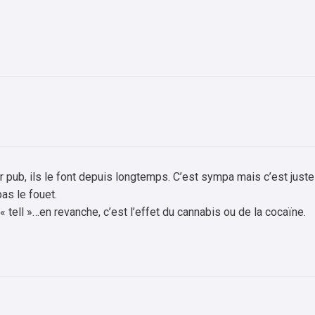
r pub, ils le font depuis longtemps. C’est sympa mais c’est juste
as le fouet.
 « tell »…en revanche, c’est l’effet du cannabis ou de la cocaïne.