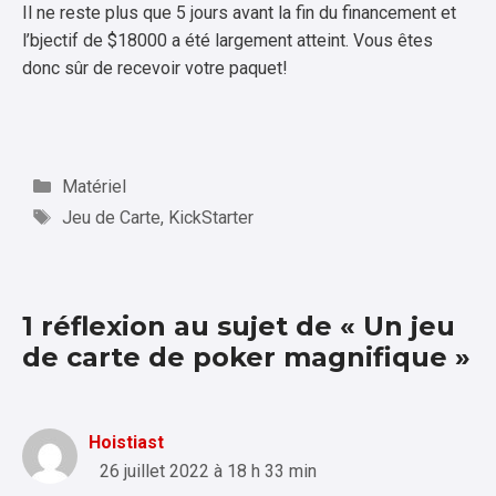
Il ne reste plus que 5 jours avant la fin du financement et
l’bjectif de $18000 a été largement atteint. Vous êtes
donc sûr de recevoir votre paquet!
Catégories
Matériel
Étiquettes
Jeu de Carte
,
KickStarter
1 réflexion au sujet de « Un jeu
de carte de poker magnifique »
Hoistiast
26 juillet 2022 à 18 h 33 min