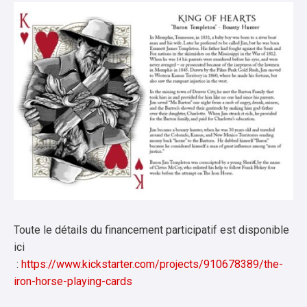
Toute le détails du financement participatif est disponible
ici
:
https://www.kickstarter.com/projects/910678389/the-
iron-horse-playing-cards