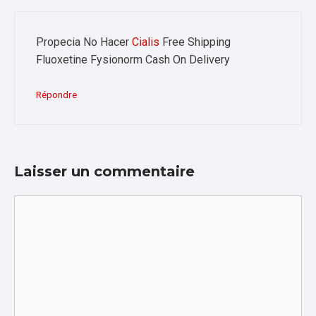
Propecia No Hacer
Cialis
Free Shipping
Fluoxetine Fysionorm Cash On Delivery
Répondre
Laisser un commentaire
Commentaire