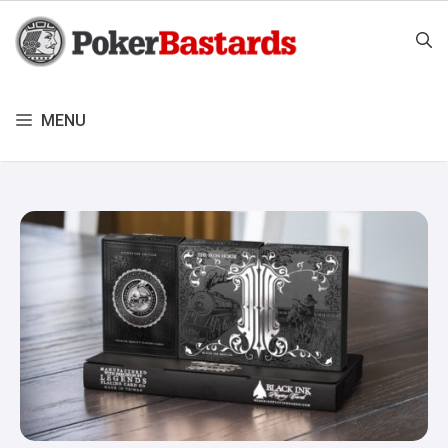
Aller
au
contenu
MENU