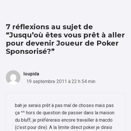
7 réflexions au sujet de
“Jusqu’où êtes vous prêt à aller
pour devenir Joueur de Poker
Sponsorisé?”
loupida
19 septembre 2011 à 22 h 54 min
bah je serais prêt à pas mal de choses mais pas
ça ^^ hors de question de passer dans la maison
du bluff, je préférerais encore travailler à macdo
(c’est pour dire). A la limite direct poker je dirais