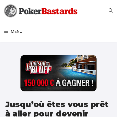
Aller
au
contenu
MENU
Jusqu’où êtes vous prêt
à aller pour devenir