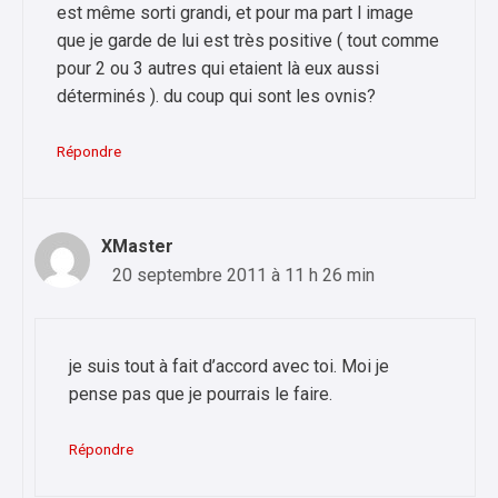
est même sorti grandi, et pour ma part l image
que je garde de lui est très positive ( tout comme
pour 2 ou 3 autres qui etaient là eux aussi
déterminés ). du coup qui sont les ovnis?
Répondre
XMaster
20 septembre 2011 à 11 h 26 min
je suis tout à fait d’accord avec toi. Moi je
pense pas que je pourrais le faire.
Répondre