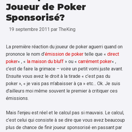
Joueur de Poker
Sponsorisé?
19 septembre 2011
par
TheKing
La première réaction du joueur de poker aguerri quand on
prononce le nom d’
émission de poker
telle que «
direct
poker
« , «
la maison du bluff
» ou «
carrément poker
« ,
c’est de faire la grimace – voire un petit vomi juste avant.
Ensuite vous avez le droit à la tirade « c’est pas du
poker », « je vais pas m’abaisser à ça » etc… Ok. Je suis
d’ailleurs moi même souvent le premier à critiquer ces
émissions.
Mais l’enjeu est réel et le calcul pas si mauvais. Le calcul,
c’est celui qui consiste à se dire que vous avez beaucoup
plus de chance de finir joueur sponsorisé en passant par