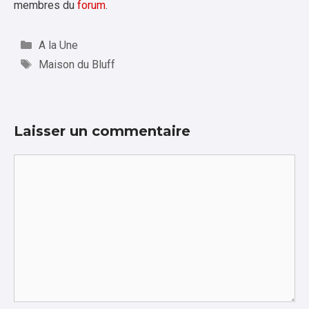
membres du
forum
.
Catégories
A la Une
Étiquettes
Maison du Bluff
Laisser un commentaire
Commentaire