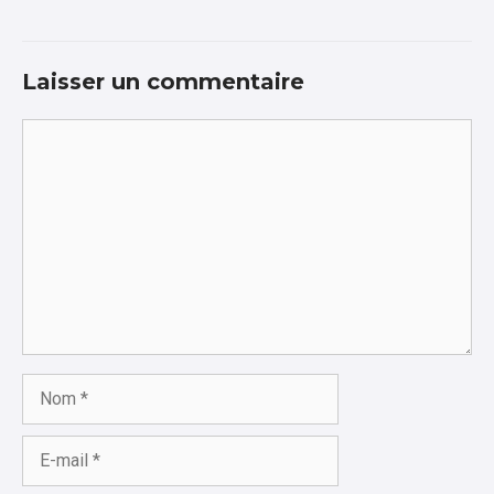
Laisser un commentaire
Commentaire
Nom
E-
mail