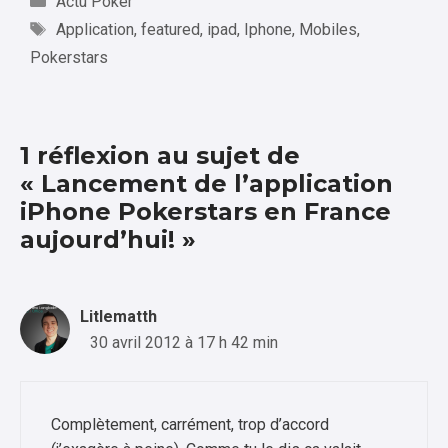
Actu Poker
Étiquettes
Application
,
featured
,
ipad
,
Iphone
,
Mobiles
,
Pokerstars
1 réflexion au sujet de
« Lancement de l’application
iPhone Pokerstars en France
aujourd’hui! »
Litlematth
30 avril 2012 à 17 h 42 min
Complètement, carrément, trop d’accord