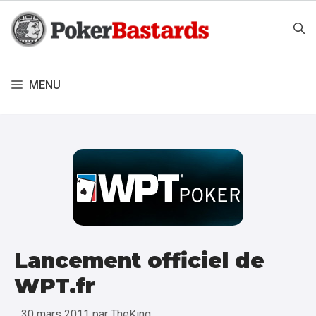
Aller
au
contenu
MENU
Lancement officiel de
WPT.fr
30 mars 2011
par
TheKing