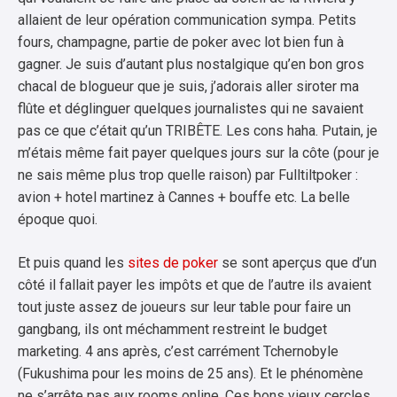
allaient de leur opération communication sympa. Petits
fours, champagne, partie de poker avec lot bien fun à
gagner. Je suis d’autant plus nostalgique qu’en bon gros
chacal de blogueur que je suis, j’adorais aller siroter ma
flûte et déglinguer quelques journalistes qui ne savaient
pas ce que c’était qu’un TRIBÊTE. Les cons haha. Putain, je
m’étais même fait payer quelques jours sur la côte (pour je
ne sais même plus trop quelle raison) par Fulltiltpoker :
avion + hotel martinez à Cannes + bouffe etc. La belle
époque quoi.
Et puis quand les
sites de poker
se sont aperçus que d’un
côté il fallait payer les impôts et que de l’autre ils avaient
tout juste assez de joueurs sur leur table pour faire un
gangbang, ils ont méchamment restreint le budget
marketing. 4 ans après, c’est carrément Tchernobyle
(Fukushima pour les moins de 25 ans). Et le phénomène
ne s’arrête pas aux rooms online. Ces bons vieux cercles