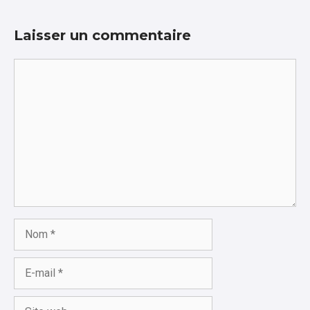
Laisser un commentaire
Commentaire
Nom
E-
mail
Site