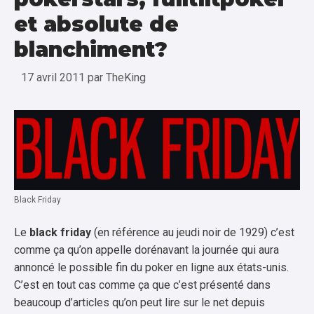
et absolute de
blanchiment?
17 avril 2011
par
TheKing
Black Friday
Le
black friday
(en référence au jeudi noir de 1929) c’est
comme ça qu’on appelle dorénavant la journée qui aura
annoncé le possible fin du poker en ligne aux états-unis.
C’est en tout cas comme ça que c’est présenté dans
beaucoup d’articles qu’on peut lire sur le net depuis