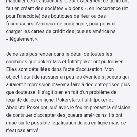
maquiller ces transactions. C’est exactement ce qu’ils ont
fait en créant des sociétés « bidons », en l’occurrence (et
pour l’anecdote) des boutiques de fleur ou des
fournisseurs d’animaux de compagnie, pour pouvoir
charger les cartes de crédit des joueurs américains
« légalement ».
Je ne vais pas rentrer dans le détail de toutes les
combines que pokerstars et fulltiltpoker ont pu trouver.
Elles sont détaillées dans l’acte d’accusation. Mon
objectif était de rassurer un peu les éventuels joueurs qui
auraient l’impression d’avoir à faire à des entreprises plus
que douteuse. Il s’agit bien en fait d’un problème de
légalité du jeu en ligne. Pokerstars, Fulltiltpoker et
Absolute Poker ont joué avec le feu en prenant la décision
de continuer d’accepter des joueurs américains. Ils ont
misé sur le possible légalisation du jeu en ligne mais ce
n’est pas arrivé.