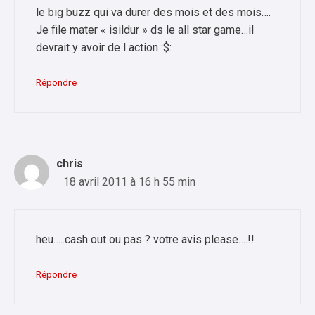
le big buzz qui va durer des mois et des mois….
Je file mater « isildur » ds le all star game…il
devrait y avoir de l action :$:
Répondre
chris
18 avril 2011 à 16 h 55 min
heu…..cash out ou pas ? votre avis please….!!
Répondre