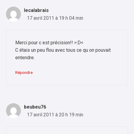
lecalabrais
17 avril 2011 à 19 h 04 min
Merci pour c est précision!! >:D<
C étais un peu flou avec tous ce qu on pouvait
entendre.
Répondre
beubeu76
17 avril 2011 à 20 h 19 min