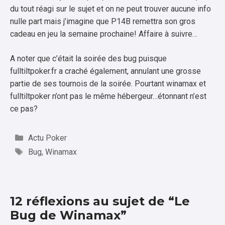
du tout réagi sur le sujet et on ne peut trouver aucune info
nulle part mais j’imagine que P14B remettra son gros
cadeau en jeu la semaine prochaine! Affaire à suivre…
A noter que c’était la soirée des bug puisque
fulltiltpoker.fr a craché également, annulant une grosse
partie de ses tournois de la soirée. Pourtant winamax et
fulltiltpoker n’ont pas le même hébergeur…étonnant n’est
ce pas?
Catégories
Actu Poker
Étiquettes
Bug
,
Winamax
12 réflexions au sujet de “Le
Bug de Winamax”