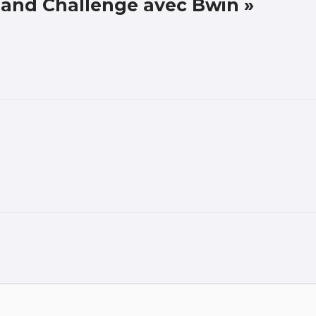
 Hand Challenge avec Bwin »