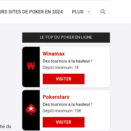
URS SITES DE POKER EN 2024
PLUS
LE TOP DU POKER EN LIGNE
Winamax
Des tournois à la hauteur !
Dépôt minimum: 1€
VISITER
Pokerstars
Des tournois à la hauteur !
Dépôt minimum: 10€
VISITER
ché du