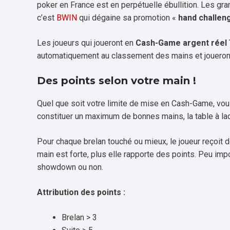
poker en France est en perpétuelle ébullition. Les gra
c’est
BWIN
qui dégaine sa promotion «
hand challen
Les joueurs qui joueront en
Cash-Game argent réel
automatiquement au classement des mains et joueron
Des points selon votre main !
Quel que soit votre limite de mise en Cash-Game, vou
constituer un maximum de bonnes mains, la table à laq
Pour chaque brelan touché ou mieux, le joueur reçoit
main est forte, plus elle rapporte des points. Peu impo
showdown ou non.
Attribution des points :
Brelan > 3