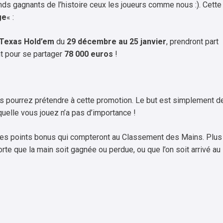
nds gagnants de l’histoire ceux les joueurs comme nous :). Cette
ge
« :
 Texas Hold’em
du
29 décembre au 25 janvier
, prendront part
t pour se partager
78 000 euros
!
s pourrez prétendre à cette promotion. Le but est simplement d
uelle vous jouez n’a pas d’importance !
 des points bonus qui compteront au Classement des Mains. Plus 
rte que la main soit gagnée ou perdue, ou que l’on soit arrivé au