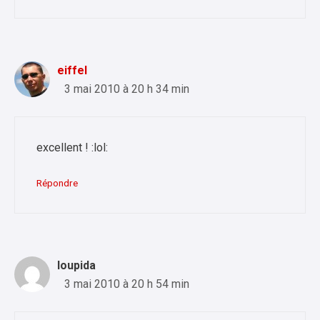
eiffel
3 mai 2010 à 20 h 34 min
excellent ! :lol:
Répondre
loupida
3 mai 2010 à 20 h 54 min