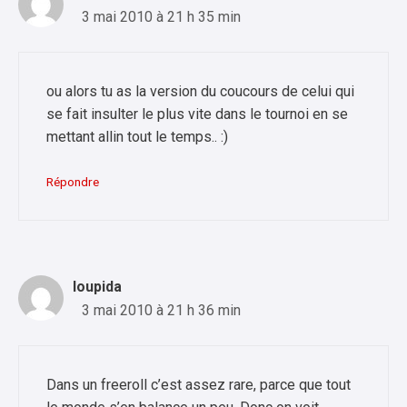
3 mai 2010 à 21 h 35 min
ou alors tu as la version du coucours de celui qui
se fait insulter le plus vite dans le tournoi en se
mettant allin tout le temps.. :)
Répondre
loupida
3 mai 2010 à 21 h 36 min
Dans un freeroll c’est assez rare, parce que tout