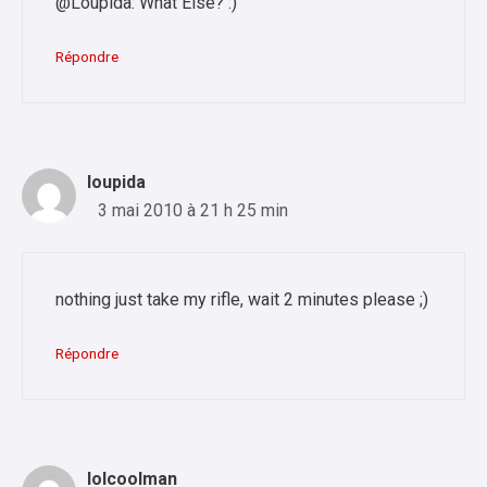
@Loupida: What Else? :)
Répondre
loupida
3 mai 2010 à 21 h 25 min
nothing just take my rifle, wait 2 minutes please ;)
Répondre
lolcoolman