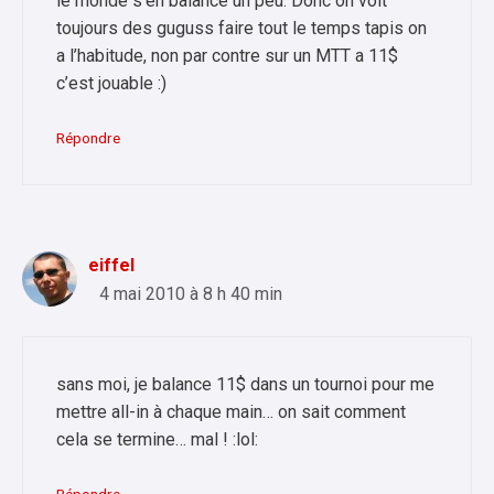
le monde s’en balance un peu. Donc on voit
toujours des guguss faire tout le temps tapis on
a l’habitude, non par contre sur un MTT a 11$
c’est jouable :)
Répondre
eiffel
4 mai 2010 à 8 h 40 min
sans moi, je balance 11$ dans un tournoi pour me
mettre all-in à chaque main… on sait comment
cela se termine… mal ! :lol: