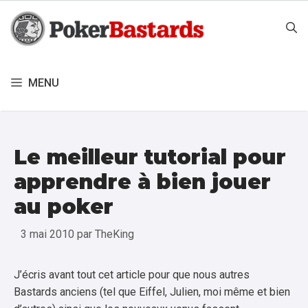
Aller
au
contenu
MENU
Le meilleur tutorial pour
apprendre à bien jouer
au poker
3 mai 2010
par
TheKing
J’écris avant tout cet article pour que nous autres
Bastards anciens (tel que Eiffel, Julien, moi même et bien