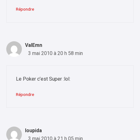
Répondre
ValEmn
3 mai 2010 à 20 h 58 min
Le Poker c’est Super :lol:
Répondre
loupida
3 mai 2010 à 21 h 05 min