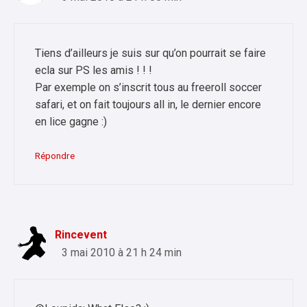
Tiens d’ailleurs je suis sur qu’on pourrait se faire
ecla sur PS les amis ! ! !
Par exemple on s’inscrit tous au freeroll soccer
safari, et on fait toujours all in, le dernier encore
en lice gagne :)
Répondre
Rincevent
3 mai 2010 à 21 h 24 min