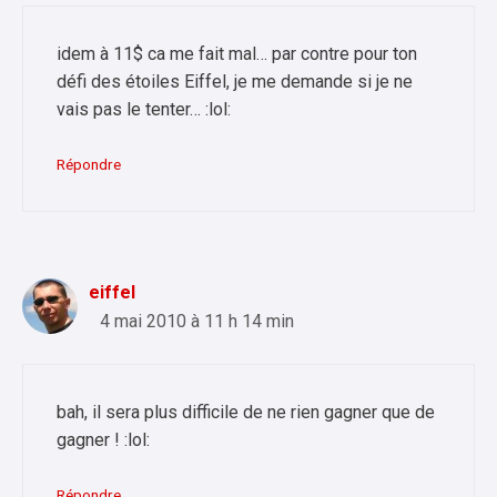
idem à 11$ ca me fait mal… par contre pour ton
défi des étoiles Eiffel, je me demande si je ne
vais pas le tenter… :lol:
Répondre
eiffel
4 mai 2010 à 11 h 14 min
bah, il sera plus difficile de ne rien gagner que de
gagner ! :lol:
Répondre